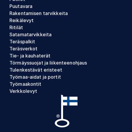
Puutavara
Rakentamisen tarvikkeita
Reikälevyt
Ritilät
Satamatarvikkeita
Teräspalkit
Teräsverkot
Tie- ja kauhaterät
Törmäyssuojat ja liikenteenohjaus
Tulenkestävät eristeet
Työmaa-aidat ja portit
Työmaakontit
Verkkolevyt