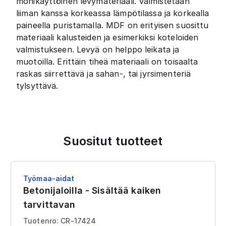
monikäyttöinen levymateriaali. Valmistetaan
liiman kanssa korkeassa lämpötilassa ja korkealla
paineella puristamalla. MDF on erityisen suosittu
materiaali kalusteiden ja esimerkiksi koteloiden
valmistukseen. Levyä on helppo leikata ja
muotoilla. Erittäin tiheä materiaali on toisaalta
raskas siirrettävä ja sahan-, tai jyrsimenteriä
tylsyttävä.
Suositut tuotteet
Työmaa-aidat
Betonijaloilla - Sisältää kaiken
tarvittavan
Tuotenro: CR-17424