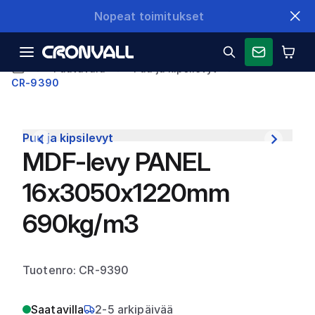
Nopeat toimitukset
Puutavara
Puu ja kipsilevyt
CR-9390
Puu ja kipsilevyt
MDF-levy PANEL
16x3050x1220mm
690kg/m3
Tuotenro: CR-9390
Saatavilla
2-5 arkipäivää