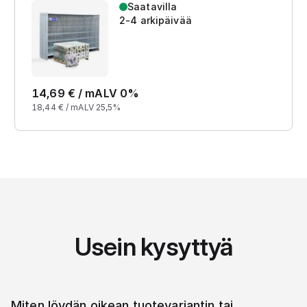
Saatavilla
2-4 arkipäivää
14,69
€ /
m
ALV 0%
18,44
€ /
m
ALV 25,5%
Usein kysyttyä
Miten löydän oikean tuotevariantin tai