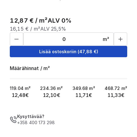
12,87
€ /
m²
ALV 0%
16,15
€ /
m²
ALV 25,5%
m²
Lisää ostoskoriin
(
47,88
€)
Määrähinnat
/
m²
119.04
m²
234.36
m²
349.68
m²
468.72
m²
12,48
€
12,10
€
11,71
€
11,33
€
Kysyttävää?
+358 400 173 298