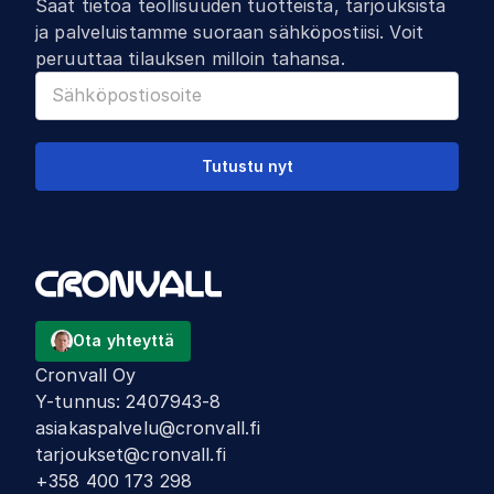
Saat tietoa teollisuuden tuotteista, tarjouksista
ja palveluistamme suoraan sähköpostiisi. Voit
peruuttaa tilauksen milloin tahansa.
Tutustu nyt
Ota yhteyttä
Cronvall Oy
Y-tunnus
:
2407943-8
asiakaspalvelu@cronvall.fi
tarjoukset@cronvall.fi
+358 400 173 298