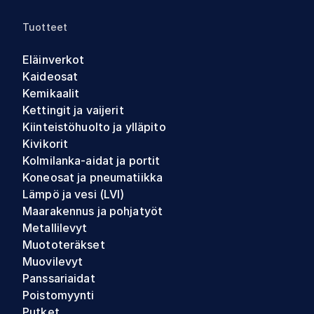
Tuotteet
Eläinverkot
Kaideosat
Kemikaalit
Kettingit ja vaijerit
Kiinteistöhuolto ja ylläpito
Kivikorit
Kolmilanka-aidat ja portit
Koneosat ja pneumatiikka
Lämpö ja vesi (LVI)
Maarakennus ja pohjatyöt
Metallilevyt
Muototeräkset
Muovilevyt
Panssariaidat
Poistomyynti
Putket