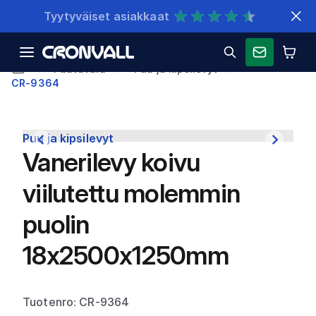
Nopeat toimitukset
Puutavara
Puu ja kipsilevyt
CR-9364
Puu ja kipsilevyt
Vanerilevy koivu
viilutettu molemmin
puolin
18x2500x1250mm
Tuotenro: CR-9364