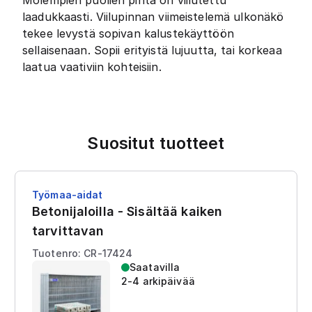
Molempien puolien pinta on viilutettu
laadukkaasti. Viilupinnan viimeistelemä ulkonäkö
tekee levystä sopivan kalustekäyttöön
sellaisenaan. Sopii erityistä lujuutta, tai korkeaa
laatua vaativiin kohteisiin.
Suositut tuotteet
Työmaa-aidat
Betonijaloilla - Sisältää kaiken
tarvittavan
Tuotenro: CR-17424
Saatavilla
2-4 arkipäivää