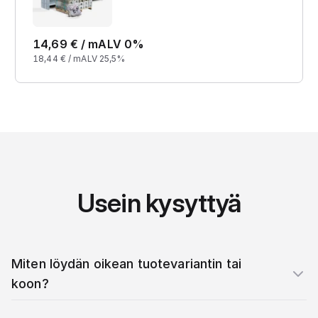
14,69
€ /
m
ALV 0%
18,44
€ /
m
ALV 25,5%
Usein kysyttyä
Miten löydän oikean tuotevariantin tai
koon?