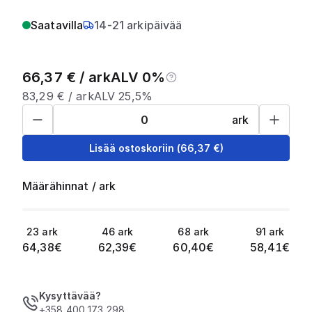
Saatavilla
14-21 arkipäivää
66,37
€ /
ark
ALV 0%
83,29
€ /
ark
ALV 25,5%
ark
Lisää ostoskoriin
(
66,37
€)
Määrähinnat
/
ark
23
ark
46
ark
68
ark
91
ark
64,38
€
62,39
€
60,40
€
58,41
€
Kysyttävää?
+358 400 173 298