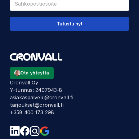
Tutustu nyt
Ota yhteyttä
Cronvall Oy
Y-tunnus
:
2407943-8
asiakaspalvelu@cronvall.fi
tarjoukset@cronvall.fi
+358 400 173 298