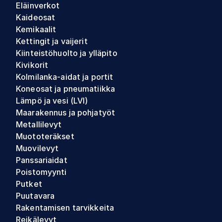
Eläinverkot
Kaideosat
Kemikaalit
Kettingit ja vaijerit
Kiinteistöhuolto ja ylläpito
Kivikorit
Kolmilanka-aidat ja portit
Koneosat ja pneumatiikka
Lämpö ja vesi (LVI)
Maarakennus ja pohjatyöt
Metallilevyt
Muototeräkset
Muovilevyt
Panssariaidat
Poistomyynti
Putket
Puutavara
Rakentamisen tarvikkeita
Reikälevyt