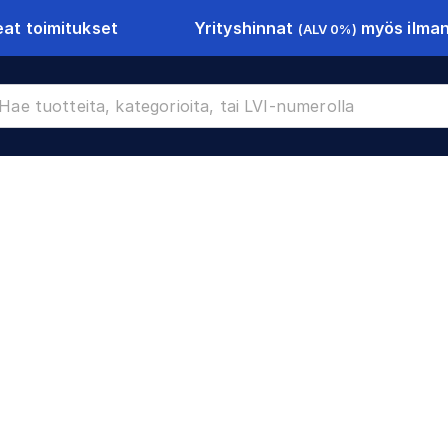
Yrityshinnat
myös ilman 
at toimitukset
(ALV 0%)
CR-9361