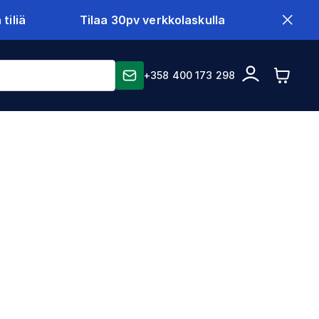
tiliä
Tilaa 30pv verkkolaskulla
+358 400 173 298