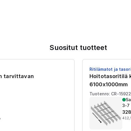
Suositut tuotteet
Ritilämatot ja tasori
en tarvittavan
Hoitotasoritilä
6100x1000mm
Tuotenro: CR-1592
Sa
3-7 
328
%
412,