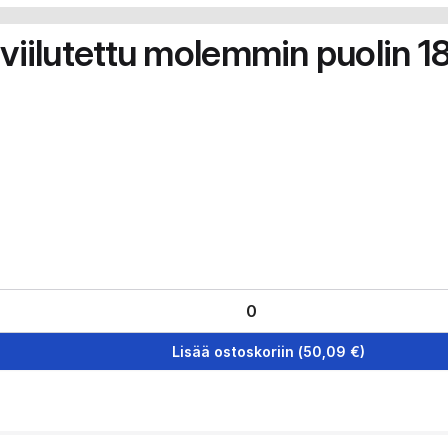
u viilutettu molemmin puoli
Lisää ostoskoriin
(
50,09
€)