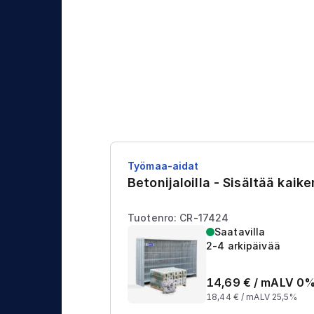
j
t
a
u
s
Työmaa-aidat
Betonijaloilla - Sisältää kaik
Tuotenro: CR-17424
Saatavilla
2-4 arkipäivää
14,69
€ /
m
ALV 0
18,44
€ /
m
ALV 25,5%