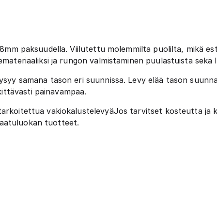
y 18mm paksuudella. Viilutettu molemmilta puolilta, mikä e
emateriaaliksi ja rungon valmistaminen puulastuista sekä l
pysyy samana tason eri suunnissa. Levy elää tason suunna
ittävästi painavampaa.
arkoitettua vakiokalustelevyäJos tarvitset kosteutta ja 
aatuluokan tuotteet.