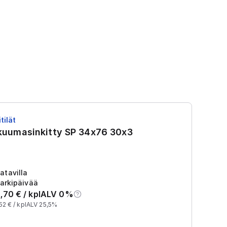
tilät
RS
 kuumasinkitty SP 34x76 30x3
R
Tu
2
atavilla
arkipäivää
,70
€ /
kpl
ALV 0%
52
€ /
kpl
ALV 25,5%