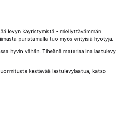
stää levyn käyristymistä - miellyttävämmän
iimasta puristamalla tuo myös erityisiä hyötyjä.
ssa hyvin vähän. Tiheänä materiaalina lastulevy
kuormitusta kestävää lastulevylaatua, katso