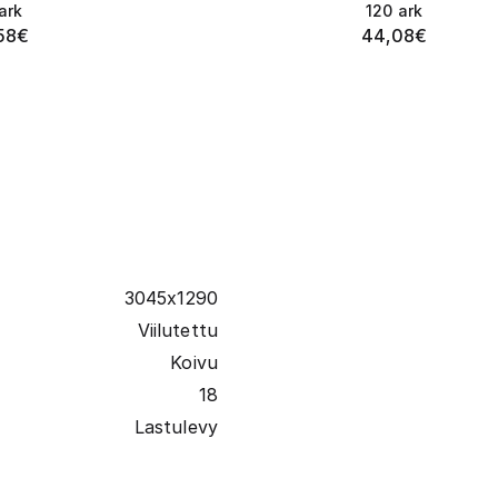
ark
120
ark
58
€
44,08
€
3045x1290
Viilutettu
Koivu
18
Lastulevy