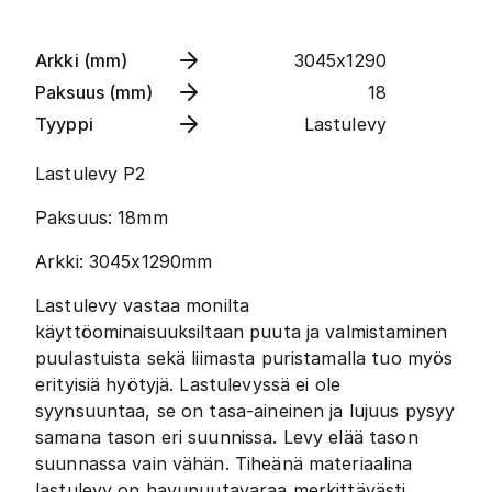
Arkki (mm)
3045x1290
Paksuus (mm)
18
Tyyppi
Lastulevy
Lastulevy P2
Paksuus: 18mm
Arkki: 3045x1290mm
Lastulevy vastaa monilta
käyttöominaisuuksiltaan puuta ja valmistaminen
puulastuista sekä liimasta puristamalla tuo myös
erityisiä hyötyjä. Lastulevyssä ei ole
syynsuuntaa, se on tasa-aineinen ja lujuus pysyy
samana tason eri suunnissa. Levy elää tason
suunnassa vain vähän. Tiheänä materiaalina
lastulevy on havupuutavaraa merkittävästi