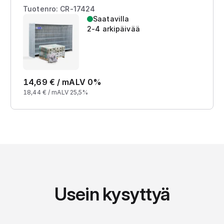
Tuotenro: CR-17424
Saatavilla
2-4 arkipäivää
14,69
€ /
m
ALV 0%
18,44
€ /
m
ALV 25,5%
Usein kysyttyä