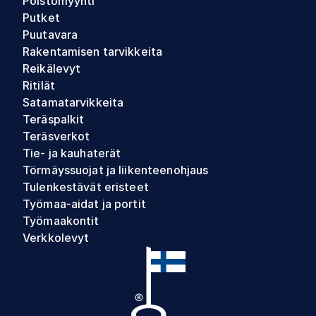
Poistomyynti
Putket
Puutavara
Rakentamisen tarvikkeita
Reikälevyt
Ritilät
Satamatarvikkeita
Teräspalkit
Teräsverkot
Tie- ja kauhaterät
Törmäyssuojat ja liikenteenohjaus
Tulenkestävät eristeet
Työmaa-aidat ja portit
Työmaakontit
Verkkolevyt