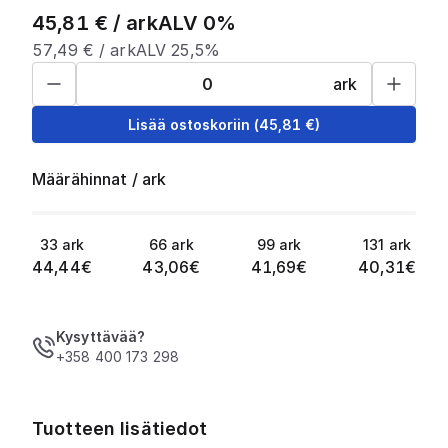
45,81
€ /
ark
ALV 0%
57,49
€ /
ark
ALV 25,5%
ark
Lisää ostoskoriin
(
45,81
€)
Määrähinnat
/
ark
33
ark
66
ark
99
ark
131
ark
44,44
€
43,06
€
41,69
€
40,31
€
Kysyttävää?
+358 400 173 298
Tuotteen lisätiedot