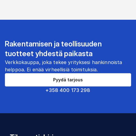
Rakentamisen ja teollisuuden
tuotteet yhdestä paikasta
Verkkokauppa, joka tekee yrityksesi hankinnoista
helppoa. Ei enää virheellisiä toimituksia.
Pyydä tarjous
+358 400 173 298