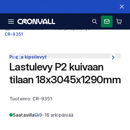
Nopeat toimitukset
Puutavara
Puu ja kipsilevyt
CR-9351
Puu ja kipsilevyt
Lastulevy P2 kuivaan
tilaan 18x3045x1290mm
Tuotenro: CR-9351
Saatavilla
9-16 arkipäivää