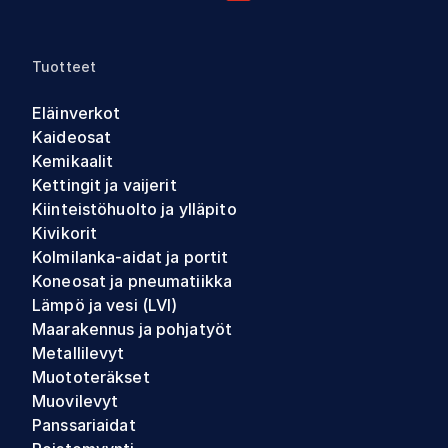
Tuotteet
Eläinverkot
Kaideosat
Kemikaalit
Kettingit ja vaijerit
Kiinteistöhuolto ja ylläpito
Kivikorit
Kolmilanka-aidat ja portit
Koneosat ja pneumatiikka
Lämpö ja vesi (LVI)
Maarakennus ja pohjatyöt
Metallilevyt
Muototeräkset
Muovilevyt
Panssariaidat