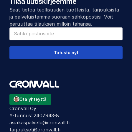
Tilaa uutiskirjeemme
Saat tietoa teollisuuden tuotteista, tarjouksista
ja palveluistamme suoraan sähköpostiisi. Voit
peruuttaa tilauksen milloin tahansa.
Tutustu nyt
Ota yhteyttä
Cronvall Oy
Y-tunnus
:
2407943-8
asiakaspalvelu@cronvall.fi
tarjoukset@cronvall.fi