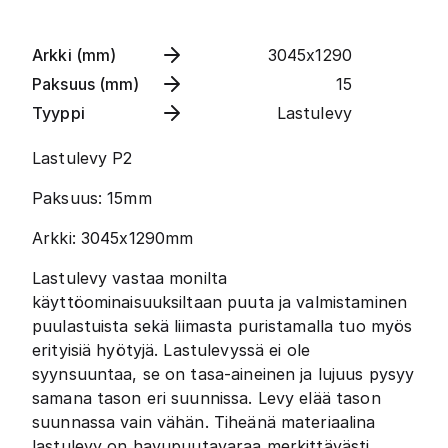
Arkki (mm)
3045x1290
Paksuus (mm)
15
Tyyppi
Lastulevy
Lastulevy P2
Paksuus: 15mm
Arkki: 3045x1290mm
Lastulevy vastaa monilta
käyttöominaisuuksiltaan puuta ja valmistaminen
puulastuista sekä liimasta puristamalla tuo myös
erityisiä hyötyjä. Lastulevyssä ei ole
syynsuuntaa, se on tasa-aineinen ja lujuus pysyy
samana tason eri suunnissa. Levy elää tason
suunnassa vain vähän. Tiheänä materiaalina
lastulevy on havupuutavaraa merkittävästi