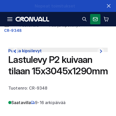
Nopeat toimitukset
Puutavara
Puu ja kipsilevyt
CR-9348
Puu ja kipsilevyt
Lastulevy P2 kuivaan
tilaan 15x3045x1290mm
Tuotenro: CR-9348
Saatavilla
9-16 arkipäivää