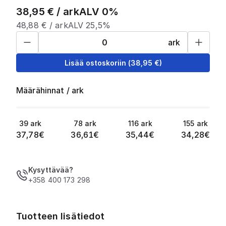
38,95
€ /
ark
ALV 0%
48,88
€ /
ark
ALV 25,5%
ark
Lisää ostoskoriin
(
38,95
€)
Määrähinnat
/
ark
39
ark
78
ark
116
ark
155
ark
37,78
€
36,61
€
35,44
€
34,28
€
Kysyttävää?
+358 400 173 298
Tuotteen lisätiedot