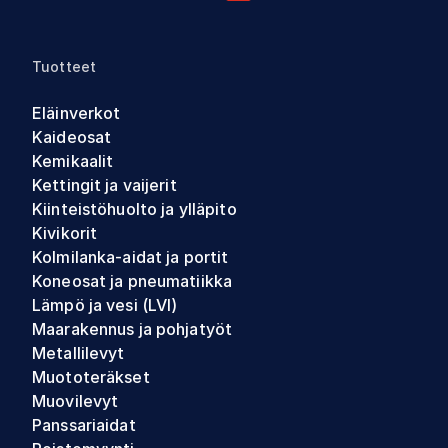
Tuotteet
Eläinverkot
Kaideosat
Kemikaalit
Kettingit ja vaijerit
Kiinteistöhuolto ja ylläpito
Kivikorit
Kolmilanka-aidat ja portit
Koneosat ja pneumatiikka
Lämpö ja vesi (LVI)
Maarakennus ja pohjatyöt
Metallilevyt
Muototeräkset
Muovilevyt
Panssariaidat