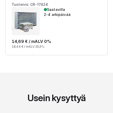
Tuotenro: CR-17424
Saatavilla
2-4 arkipäivää
14,69
€ /
m
ALV 0%
18,44
€ /
m
ALV 25,5%
Usein kysyttyä