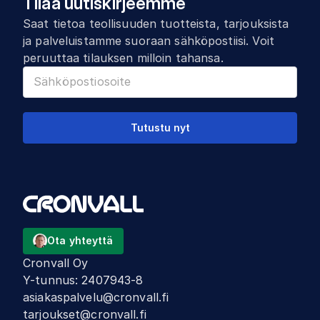
Tilaa uutiskirjeemme
Saat tietoa teollisuuden tuotteista, tarjouksista
ja palveluistamme suoraan sähköpostiisi. Voit
peruuttaa tilauksen milloin tahansa.
Tutustu nyt
Ota yhteyttä
Cronvall Oy
Y-tunnus
:
2407943-8
asiakaspalvelu@cronvall.fi
tarjoukset@cronvall.fi