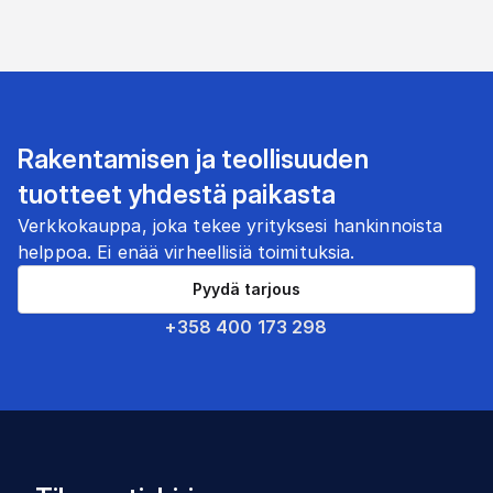
Rakentamisen ja teollisuuden
tuotteet yhdestä paikasta
Verkkokauppa, joka tekee yrityksesi hankinnoista
helppoa. Ei enää virheellisiä toimituksia.
Pyydä tarjous
+358 400 173 298