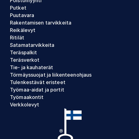
Poistomyynti
Putket
Puutavara
Rakentamisen tarvikkeita
Reikälevyt
Ritilät
Satamatarvikkeita
Teräspalkit
Teräsverkot
Tie- ja kauhaterät
Törmäyssuojat ja liikenteenohjaus
Tulenkestävät eristeet
Työmaa-aidat ja portit
Työmaakontit
Verkkolevyt