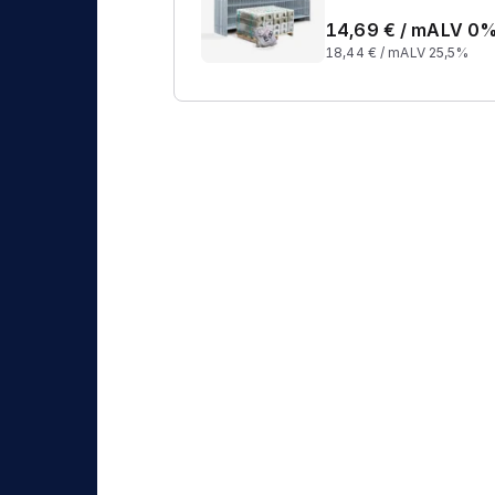
14,69
€ /
m
ALV 0
18,44
€ /
m
ALV 25,5%