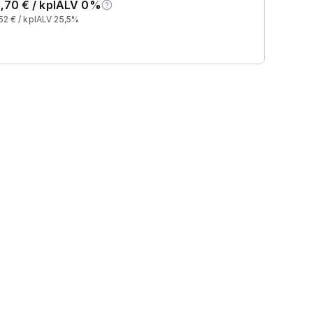
,70
€ /
kpl
ALV 0%
52
€ /
kpl
ALV 25,5%