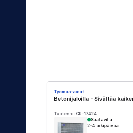
j
t
a
u
s
Työmaa-aidat
Betonijaloilla - Sisältää kaik
Tuotenro: CR-17424
Saatavilla
2-4 arkipäivää