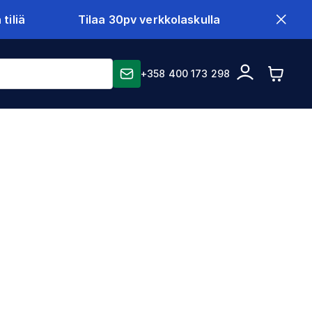
tiliä
Tilaa 30pv verkkolaskulla
+358 400 173 298