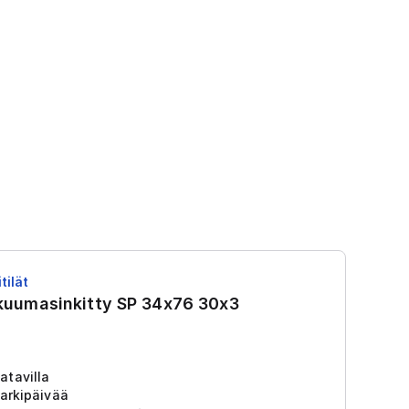
tilät
RS
 kuumasinkitty SP 34x76 30x3
R
Tu
2
atavilla
arkipäivää