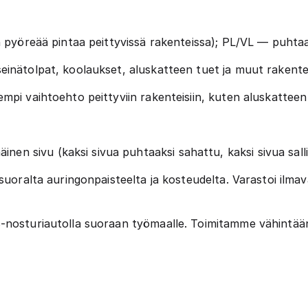
n pyöreää pintaa peittyvissä rakenteissa); PL/VL — puhtaa
einätolpat, koolaukset, aluskatteen tuet ja muut rakentee
mpi vaihtoehto peittyviin rakenteisiin, kuten aluskatteen 
inen sivu (kaksi sivua puhtaaksi sahattu, kaksi sivua sall
uoralta auringonpaisteelta ja kosteudelta. Varastoi ilmav
nosturiautolla suoraan työmaalle. Toimitamme vähintään 