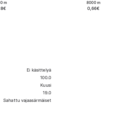
00
m
8000
m
68
€
0,66
€
Ei käsittelyä
100.0
Kuusi
19.0
Sahattu vajaasärmäiset