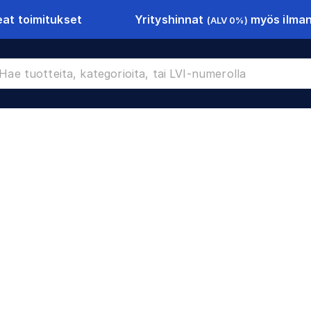
Yrityshinnat
myös ilman 
at toimitukset
(ALV 0%)
9229