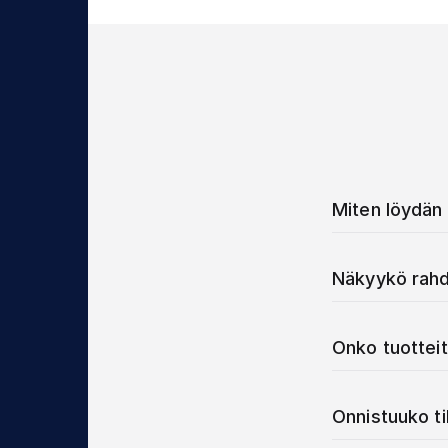
Miten löydän 
Näkyykö rahd
Onko tuotteit
Onnistuuko t