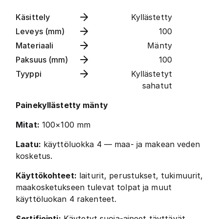
Käsittely
Kyllästetty
Leveys (mm)
100
Materiaali
Mänty
Paksuus (mm)
100
Tyyppi
Kyllästetyt
sahatut
Painekyllästetty mänty
Mitat:
100×100 mm
Laatu:
käyttöluokka 4 — maa- ja makean veden
kosketus.
Käyttökohteet:
laiturit, perustukset, tukimuurit,
maakosketukseen tulevat tolpat ja muut
käyttöluokan 4 rakenteet.
Sertifiointi:
Käytetyt suoja-aineet täyttävät