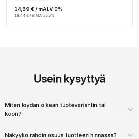
14,69
€ /
m
ALV 0%
18,44
€ /
m
ALV 25,5%
Usein kysyttyä
Miten löydän oikean tuotevariantin tai
koon?
Näkyykö rahdin osuus tuotteen hinnassa?