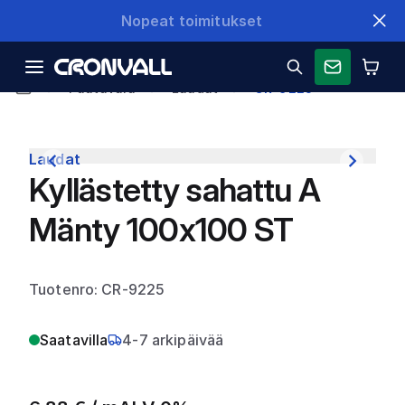
Nopeat toimitukset
Puutavara
Laudat
CR-9225
Laudat
Kyllästetty sahattu A
Mänty 100x100 ST
Tuotenro: CR-9225
Saatavilla
4-7 arkipäivää