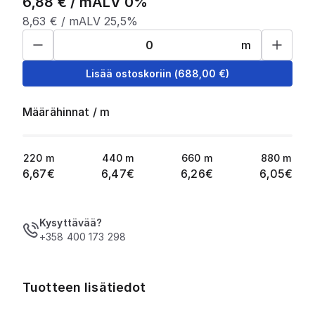
6,88
€ /
m
ALV 0%
8,63
€ /
m
ALV 25,5%
m
Lisää ostoskoriin
(
688,00
€)
Määrähinnat
/
m
220
m
440
m
660
m
880
m
6,67
€
6,47
€
6,26
€
6,05
€
Kysyttävää?
+358 400 173 298
Tuotteen lisätiedot