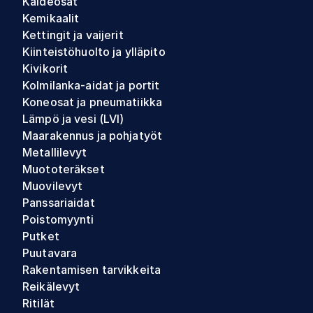
Kaideosat
Kemikaalit
Kettingit ja vaijerit
Kiinteistöhuolto ja ylläpito
Kivikorit
Kolmilanka-aidat ja portit
Koneosat ja pneumatiikka
Lämpö ja vesi (LVI)
Maarakennus ja pohjatyöt
Metallilevyt
Muototeräkset
Muovilevyt
Panssariaidat
Poistomyynti
Putket
Puutavara
Rakentamisen tarvikkeita
Reikälevyt
Ritilät