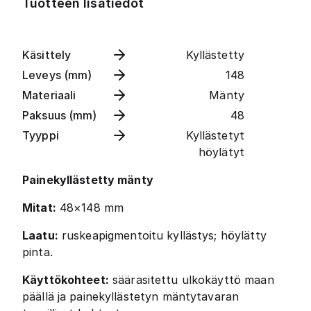
Tuotteen lisätiedot
Käsittely
Kyllästetty
Leveys (mm)
148
Materiaali
Mänty
Paksuus (mm)
48
Tyyppi
Kyllästetyt
höylätyt
Painekyllästetty mänty
Mitat:
48×148 mm
Laatu:
ruskeapigmentoitu kyllästys; höylätty
pinta.
Käyttökohteet:
säärasitettu ulkokäyttö maan
päällä ja painekyllästetyn mäntytavaran