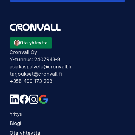
Ota yhteyttä
Cronvall Oy
Y-tunnus
:
2407943-8
asiakaspalvelu@cronvall.fi
tarjoukset@cronvall.fi
+358 400 173 298
Yritys
Blogi
Ota yhteyttä