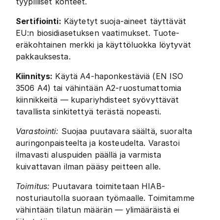
tyypilliset kohteet.
Sertifiointi:
Käytetyt suoja-aineet täyttävät
EU:n biosidiasetuksen vaatimukset. Tuote-
eräkohtainen merkki ja käyttöluokka löytyvät
pakkauksesta.
Kiinnitys:
Käytä A4-haponkestäviä (EN ISO
3506 A4) tai vähintään A2-ruostumattomia
kiinnikkeitä — kupariyhdisteet syövyttävät
tavallista sinkitettyä terästä nopeasti.
Varastointi:
Suojaa puutavara säältä, suoralta
auringonpaisteelta ja kosteudelta. Varastoi
ilmavasti aluspuiden päällä ja varmista
kuivattavan ilman pääsy peitteen alle.
Toimitus:
Puutavara toimitetaan HIAB-
nosturiautolla suoraan työmaalle. Toimitamme
vähintään tilatun määrän — ylimääräistä ei