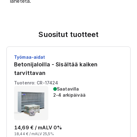
lähetetä.
Suositut tuotteet
Työmaa-aidat
Betonijaloilla - Sisältää kaiken
tarvittavan
Tuotenro: CR-17424
Saatavilla
2-4 arkipäivää
14,69
€ /
m
ALV 0%
18,44
€ /
m
ALV 25,5%