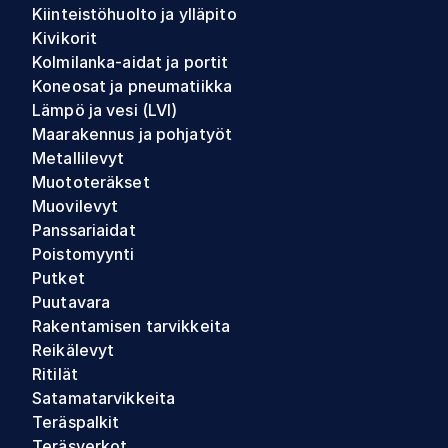
Kiinteistöhuolto ja ylläpito
Kivikorit
Kolmilanka-aidat ja portit
Koneosat ja pneumatiikka
Lämpö ja vesi (LVI)
Maarakennus ja pohjatyöt
Metallilevyt
Muototeräkset
Muovilevyt
Panssariaidat
Poistomyynti
Putket
Puutavara
Rakentamisen tarvikkeita
Reikälevyt
Ritilät
Satamatarvikkeita
Teräspalkit
Teräsverkot