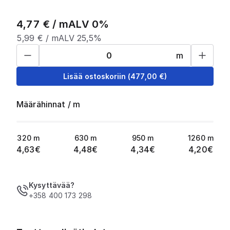
4,77
€ /
m
ALV 0%
5,99
€ /
m
ALV 25,5%
m
Lisää ostoskoriin
(
477,00
€)
Määrähinnat
/
m
320
m
630
m
950
m
1260
m
4,63
€
4,48
€
4,34
€
4,20
€
Kysyttävää?
+358 400 173 298