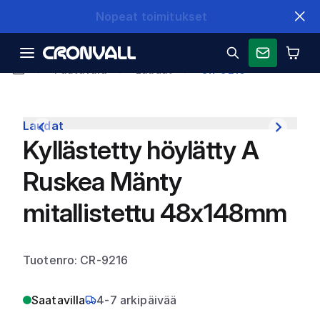
Nopeat toimitukset
Puutavara
Laudat
CR-9216
Laudat
Kyllästetty höylätty A
Ruskea Mänty
mitallistettu 48x148mm
Tuotenro: CR-9216
Saatavilla
4-7 arkipäivää