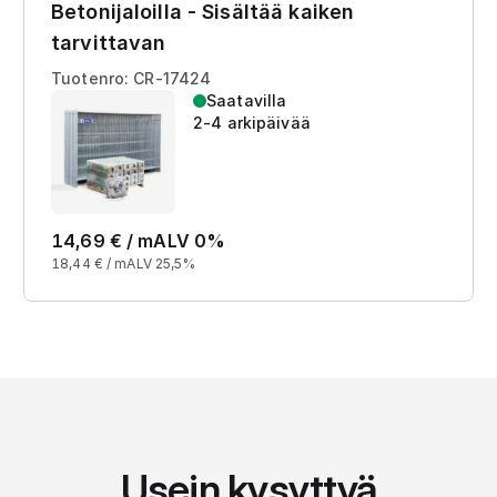
Betonijaloilla - Sisältää kaiken
tarvittavan
Tuotenro: CR-17424
Saatavilla
2-4 arkipäivää
14,69
€ /
m
ALV 0%
18,44
€ /
m
ALV 25,5%
Usein kysyttyä