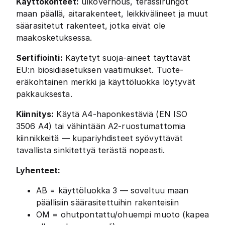
Käyttökohteet:
ulkoverhous, terassirungot
maan päällä, aitarakenteet, leikkivälineet ja muut
säärasitetut rakenteet, jotka eivät ole
maakosketuksessa.
Sertifiointi:
Käytetyt suoja-aineet täyttävät
EU:n biosidiasetuksen vaatimukset. Tuote-
eräkohtainen merkki ja käyttöluokka löytyvät
pakkauksesta.
Kiinnitys:
Käytä A4-haponkestäviä (EN ISO
3506 A4) tai vähintään A2-ruostumattomia
kiinnikkeitä — kupariyhdisteet syövyttävät
tavallista sinkitettyä terästä nopeasti.
Lyhenteet:
AB = käyttöluokka 3 — soveltuu maan
päällisiin säärasitettuihin rakenteisiin
OM = ohutpontattu/ohuempi muoto (kapea