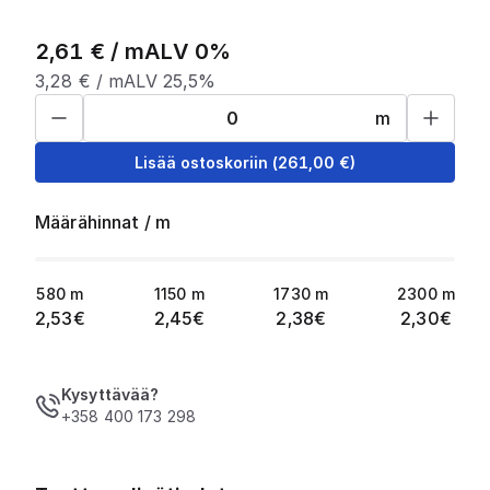
2,61
€ /
m
ALV 0%
3,28
€ /
m
ALV 25,5%
m
Lisää ostoskoriin
(
261,00
€)
Määrähinnat
/
m
580
m
1150
m
1730
m
2300
m
2,53
€
2,45
€
2,38
€
2,30
€
Kysyttävää?
+358 400 173 298