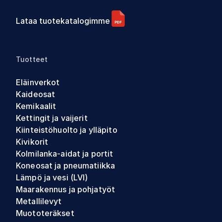
Lataa tuotekatalogimme
Tuotteet
Eläinverkot
Kaideosat
Kemikaalit
Kettingit ja vaijerit
Kiinteistöhuolto ja ylläpito
Kivikorit
Kolmilanka-aidat ja portit
Koneosat ja pneumatiikka
Lämpö ja vesi (LVI)
Maarakennus ja pohjatyöt
Metallilevyt
Muototeräkset