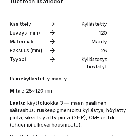
Tuotteen lisätiedot
Käsittely
Kyllästetty
Leveys (mm)
120
Materiaali
Mänty
Paksuus (mm)
28
Tyyppi
Kyllästetyt
höylätyt
Painekyllästetty mänty
Mitat:
28×120 mm
Laatu:
käyttöluokka 3 — maan päällinen
säärasitus; ruskeapigmentoitu kyllästys; höylätty
pinta; sileä höylätty pinta (SHP); OM-profiili
(ohuempi ulkoverhousmuoto).