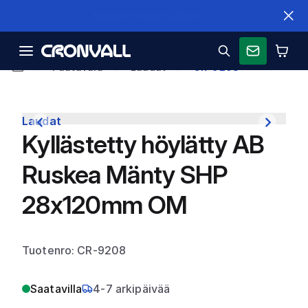
Nopeat toimitukset
Puutavara
Laudat
CR-9208
Laudat
Kyllästetty höylätty AB
Ruskea Mänty SHP
28x120mm OM
Tuotenro: CR-9208
Saatavilla
4-7 arkipäivää