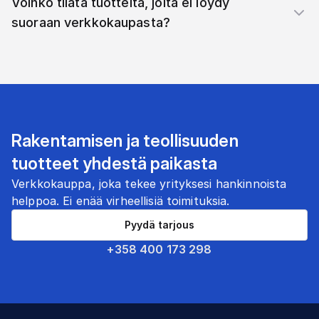
Voinko tilata tuotteita, joita ei löydy
suoraan verkkokaupasta?
Rakentamisen ja teollisuuden
tuotteet yhdestä paikasta
Verkkokauppa, joka tekee yrityksesi hankinnoista
helppoa. Ei enää virheellisiä toimituksia.
Pyydä tarjous
+358 400 173 298