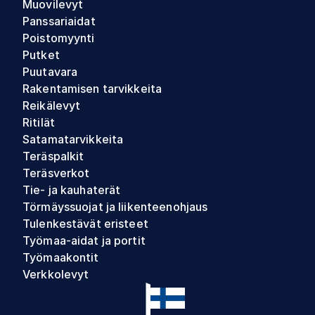
Muovilevyt
Panssariaidat
Poistomyynti
Putket
Puutavara
Rakentamisen tarvikkeita
Reikälevyt
Ritilät
Satamatarvikkeita
Teräspalkit
Teräsverkot
Tie- ja kauhaterät
Törmäyssuojat ja liikenteenohjaus
Tulenkestävät eristeet
Työmaa-aidat ja portit
Työmaakontit
Verkkolevyt