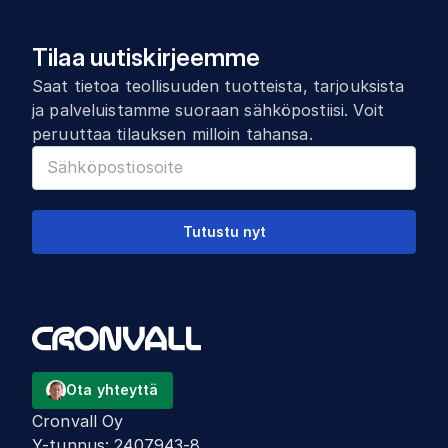
Tilaa uutiskirjeemme
Saat tietoa teollisuuden tuotteista, tarjouksista
ja palveluistamme suoraan sähköpostiisi. Voit
peruuttaa tilauksen milloin tahansa.
Tutustu nyt
Ota yhteyttä
Cronvall Oy
Y-tunnus
:
2407943-8