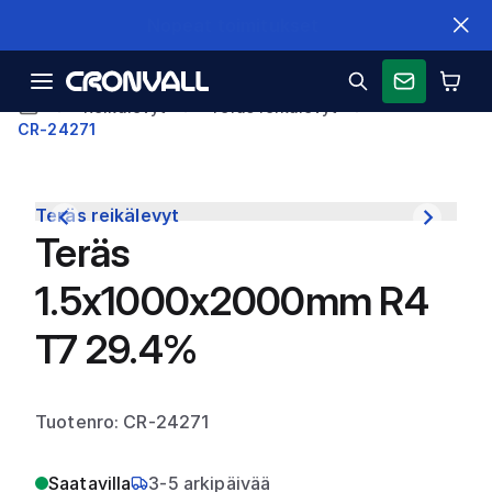
Nopeat toimitukset
Reikälevyt
Teräs reikälevyt
CR-24271
Teräs reikälevyt
Teräs
1.5x1000x2000mm R4
T7 29.4%
Tuotenro: CR-24271
Saatavilla
3-5 arkipäivää