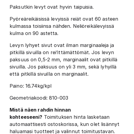
Paksutkin levyt ovat hyvin taipuisia.
Pyöreäreikäisissä levyissä reiät ovat 60 asteen
kulmassa toisiinsa nähden. Neliöreikälevyissä
kulma on 90 astetta.
Levyn lyhyet sivut ovat ilman marginaaleja ja
pitkillä sivuilla on rei’ittämättömät. Jos levyn
paksuus on 0,5-2 mm, marginaalit ovat pitkillä
sivuilla. Jos paksuus on yli 3 mm, sekä lyhyillä
että pitkillä sivuilla on marginaalit.
Paino: 16.74kg/kpl
Geometriakoodi: 810-003
Mistä näen rahdin hinnan
kohteeseeni?
Toimituksen hinta lasketaan
automaattisesti ostoskorissa, kun olet lisännyt
haluamasi tuotteet ja valinnut toimitustavan.