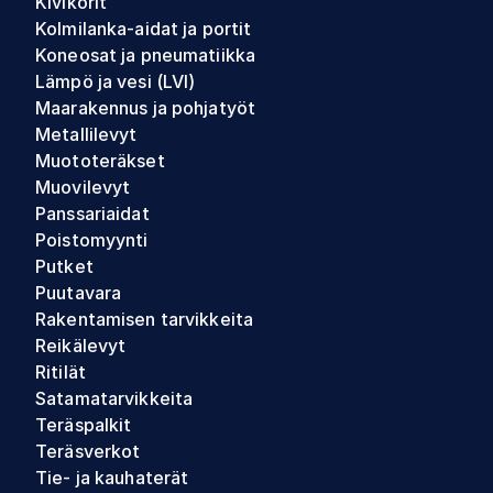
Kivikorit
Kolmilanka-aidat ja portit
Koneosat ja pneumatiikka
Lämpö ja vesi (LVI)
Maarakennus ja pohjatyöt
Metallilevyt
Muototeräkset
Muovilevyt
Panssariaidat
Poistomyynti
Putket
Puutavara
Rakentamisen tarvikkeita
Reikälevyt
Ritilät
Satamatarvikkeita
Teräspalkit
Teräsverkot
Tie- ja kauhaterät