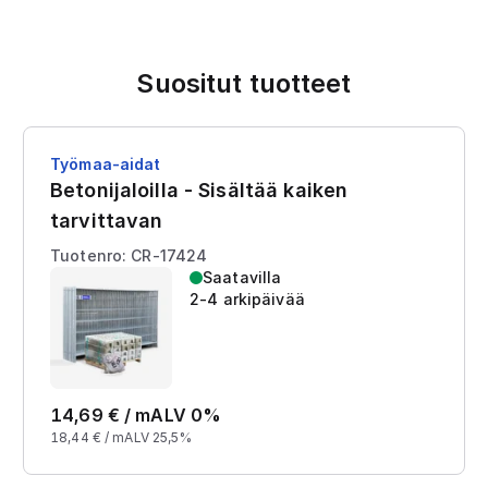
Suositut tuotteet
Työmaa-aidat
Betonijaloilla - Sisältää kaiken
tarvittavan
Tuotenro: CR-17424
Saatavilla
2-4 arkipäivää
14,69
€ /
m
ALV 0%
18,44
€ /
m
ALV 25,5%