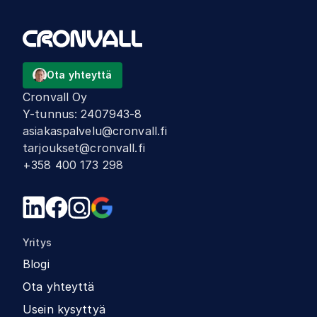
Ota yhteyttä
Cronvall Oy
Y-tunnus
:
2407943-8
asiakaspalvelu@cronvall.fi
tarjoukset@cronvall.fi
+358 400 173 298
Yritys
Blogi
Ota yhteyttä
Usein kysyttyä