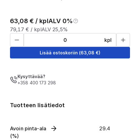
63,08
€ /
kpl
ALV 0%
79,17
€ /
kpl
ALV 25,5%
kpl
Lisää ostoskoriin
(
63,08
€)
Kysyttävää?
+358 400 173 298
Tuotteen lisätiedot
Avoin pinta-ala
29.4
(%)