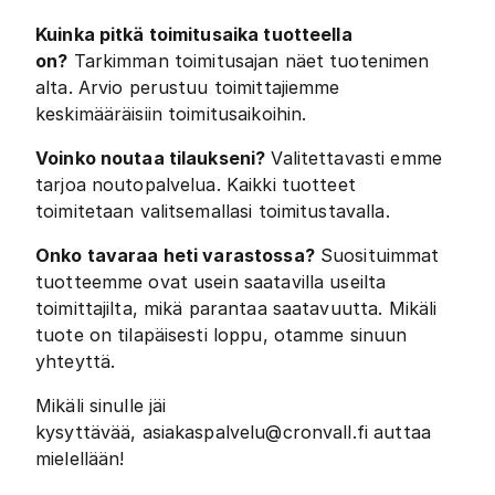
Kuinka pitkä toimitusaika tuotteella
on?
Tarkimman toimitusajan näet tuotenimen
alta. Arvio perustuu toimittajiemme
keskimääräisiin toimitusaikoihin.
Voinko noutaa tilaukseni?
Valitettavasti emme
tarjoa noutopalvelua. Kaikki tuotteet
toimitetaan valitsemallasi toimitustavalla.
Onko tavaraa heti varastossa?
Suosituimmat
tuotteemme ovat usein saatavilla useilta
toimittajilta, mikä parantaa saatavuutta. Mikäli
tuote on tilapäisesti loppu, otamme sinuun
yhteyttä.
Mikäli sinulle jäi
kysyttävää,
asiakaspalvelu@cronvall.fi
auttaa
mielellään!