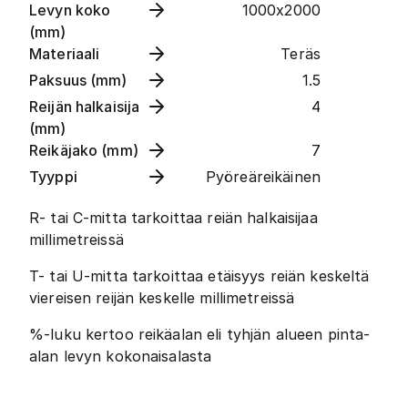
Levyn koko
1000x2000
(mm)
Materiaali
Teräs
Paksuus (mm)
1.5
Reijän halkaisija
4
(mm)
Reikäjako (mm)
7
Tyyppi
Pyöreäreikäinen
R- tai C-mitta tarkoittaa reiän halkaisijaa
millimetreissä
T- tai U-mitta tarkoittaa etäisyys reiän keskeltä
viereisen reijän keskelle millimetreissä
%-luku kertoo reikäalan eli tyhjän alueen pinta-
alan levyn kokonaisalasta