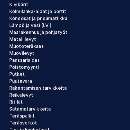
Kivikorit
Kolmilanka-aidat ja portit
Koneosat ja pneumatiikka
Lämpö ja vesi (LVI)
Maarakennus ja pohjatyöt
Metallilevyt
Muototeräkset
Muovilevyt
Panssariaidat
Poistomyynti
Putket
Puutavara
Rakentamisen tarvikkeita
Reikälevyt
Ritilät
Satamatarvikkeita
Teräspalkit
Teräsverkot
Tie- ja kauhaterät