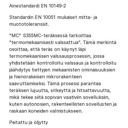
Ainestandardi EN 10149-2
Standardin EN 10051 mukaiset mitta- ja
muototoleranssit.
"MC" S355MC-teräksessä tarkoittaa
"termomekaanisesti valssattua". Tämä merkintä
osoittaa, että teräs on käynyt läpi
termomekaanisen valssausprosessin, jossa
yhdistetään kontrolloitu valssaus ja kontrolloitu
jäähdytys tiettyjen mekaanisten ominaisuuksien
ja hienorakeisen mikrorakenteen
saavuttamiseksi. Tämä prosessi parantaa
teräksen lujuutta, sitkeyttä ja hitsattavuutta,
mikä tekee siitä sopivan vaativiin sovelluksiin,
kuten autonosien, rakenteellisten sovellusten ja
raskaan koneiden valmistukseen.
Peitattu ja öljytty