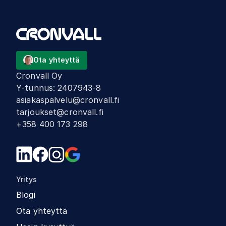
Ota yhteyttä
Cronvall Oy
Y-tunnus
:
2407943-8
asiakaspalvelu@cronvall.fi
tarjoukset@cronvall.fi
+358 400 173 298
Yritys
Blogi
Ota yhteyttä