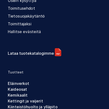
Usein kysyttyä
Toimitusehdot
Tietosuojakäytäntö
Toimittajaksi
Hallitse evästeitä
Lataa tuotekatalogimme
Tuotteet
Eläinverkot
Kaideosat
Kemikaalit
Kettingit ja vaijerit
Kiinteistöhuolto ja ylläpito