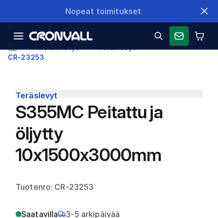
Nopeat toimitukset
Metallilevyt
Teräslevyt
CR-23253
Teräslevyt
S355MC Peitattu ja
öljytty
10x1500x3000mm
Tuotenro: CR-23253
Saatavilla
3-5 arkipäivää