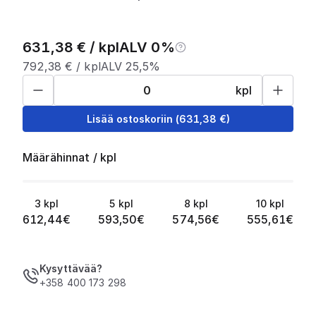
631,38
€ /
kpl
ALV 0%
792,38
€ /
kpl
ALV 25,5%
kpl
Lisää ostoskoriin
(
631,38
€)
Määrähinnat
/
kpl
3
kpl
5
kpl
8
kpl
10
kpl
612,44
€
593,50
€
574,56
€
555,61
€
Kysyttävää?
+358 400 173 298