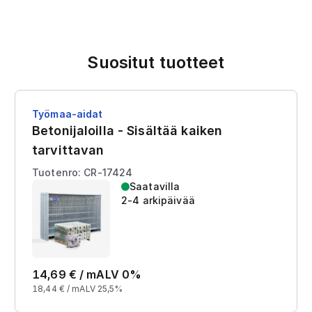
Suositut tuotteet
Työmaa-aidat
Betonijaloilla - Sisältää kaiken
tarvittavan
Tuotenro: CR-17424
Saatavilla
2-4 arkipäivää
14,69
€ /
m
ALV 0%
18,44
€ /
m
ALV 25,5%