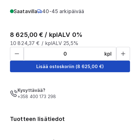
Saatavilla
40-45 arkipäivää
8 625,00
€ /
kpl
ALV 0%
10 824,37
€ /
kpl
ALV 25,5%
kpl
Lisää ostoskoriin
(
8 625,00
€)
Kysyttävää?
+358 400 173 298
Tuotteen lisätiedot