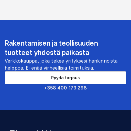
Rakentamisen ja teollisuuden
tuotteet yhdestä paikasta
Verkkokauppa, joka tekee yrityksesi hankinnoista
helppoa. Ei enää virheellisiä toimituksia.
Pyydä tarjous
+358 400 173 298