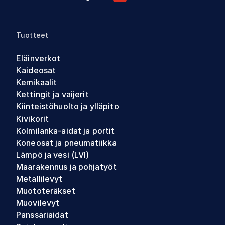
Tuotteet
Eläinverkot
Kaideosat
Kemikaalit
Kettingit ja vaijerit
Kiinteistöhuolto ja ylläpito
Kivikorit
Kolmilanka-aidat ja portit
Koneosat ja pneumatiikka
Lämpö ja vesi (LVI)
Maarakennus ja pohjatyöt
Metallilevyt
Muototeräkset
Muovilevyt
Panssariaidat