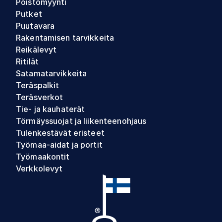
Poistomyynti
Putket
Puutavara
Rakentamisen tarvikkeita
Reikälevyt
Ritilät
Satamatarvikkeita
Teräspalkit
Teräsverkot
Tie- ja kauhaterät
Törmäyssuojat ja liikenteenohjaus
Tulenkestävät eristeet
Työmaa-aidat ja portit
Työmaakontit
Verkkolevyt