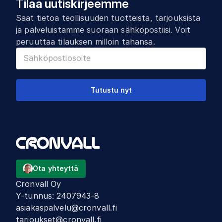
Tilaa uutiskirjeemme
Saat tietoa teollisuuden tuotteista, tarjouksista
ja palveluistamme suoraan sähköpostiisi. Voit
peruuttaa tilauksen milloin tahansa.
Tutustu nyt
Ota yhteyttä
Cronvall Oy
Y-tunnus
:
2407943-8
asiakaspalvelu@cronvall.fi
tarjoukset@cronvall.fi