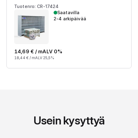
Tuotenro: CR-17424
Saatavilla
2-4 arkipäivää
14,69
€ /
m
ALV 0%
18,44
€ /
m
ALV 25,5%
Usein kysyttyä