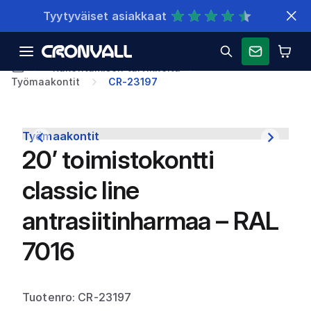
Nopeat toimitukset
Rakentamisen tarvikkeita
Työmaakontit
CR-23197
Työmaakontit
20’ toimistokontti
classic line
antrasiitinharmaa – RAL
7016
Tuotenro: CR-23197