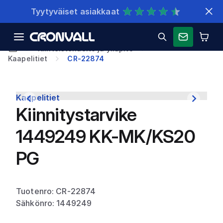
Nopeat toimitukset
Kiinteistöhuolto ja ylläpito
Kaapelitiet
CR-22874
Kaapelitiet
Kiinnitystarvike
1449249 KK-MK/KS20
PG
Tuotenro: CR-22874
Sähkönro: 1449249