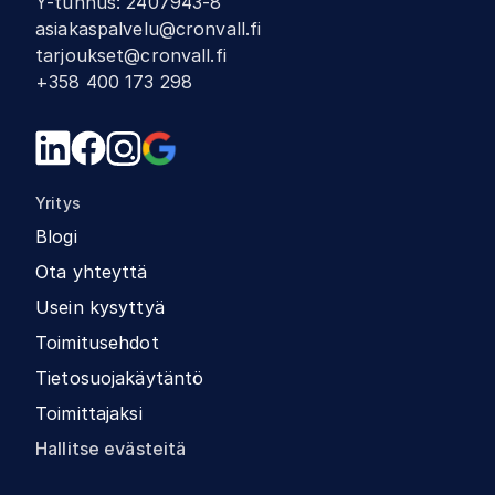
Y-tunnus
:
2407943-8
asiakaspalvelu@cronvall.fi
tarjoukset@cronvall.fi
+358 400 173 298
Yritys
Blogi
Ota yhteyttä
Usein kysyttyä
Toimitusehdot
Tietosuojakäytäntö
Toimittajaksi
Hallitse evästeitä