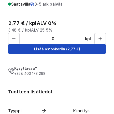
Saatavilla
3-5 arkipäivää
2,77
€ /
kpl
ALV 0%
3,48
€ /
kpl
ALV 25,5%
kpl
Lisää ostoskoriin
(
2,77
€)
Kysyttävää?
+358 400 173 298
Tuotteen lisätiedot
Tyyppi
Kiinnitys