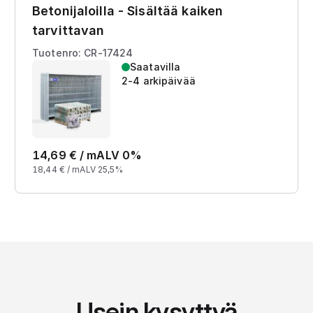
Betonijaloilla - Sisältää kaiken
tarvittavan
Tuotenro: CR-17424
Saatavilla
2-4 arkipäivää
14,69
€ /
m
ALV 0%
18,44
€ /
m
ALV 25,5%
Usein kysyttyä