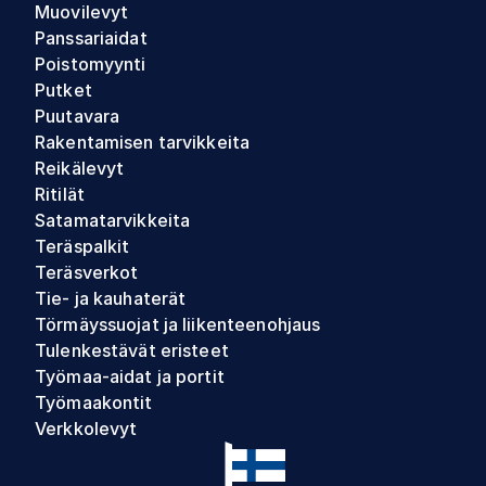
Muovilevyt
Panssariaidat
Poistomyynti
Putket
Puutavara
Rakentamisen tarvikkeita
Reikälevyt
Ritilät
Satamatarvikkeita
Teräspalkit
Teräsverkot
Tie- ja kauhaterät
Törmäyssuojat ja liikenteenohjaus
Tulenkestävät eristeet
Työmaa-aidat ja portit
Työmaakontit
Verkkolevyt