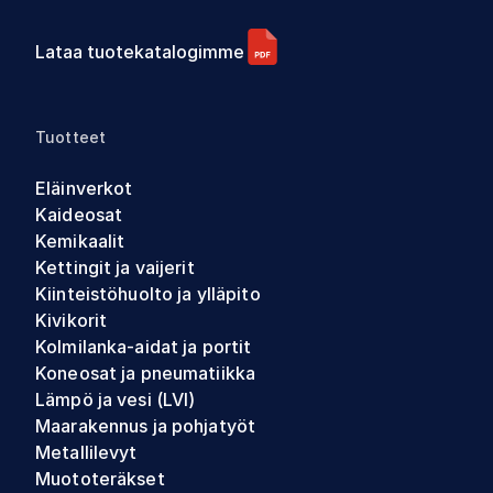
Lataa tuotekatalogimme
Tuotteet
Eläinverkot
Kaideosat
Kemikaalit
Kettingit ja vaijerit
Kiinteistöhuolto ja ylläpito
Kivikorit
Kolmilanka-aidat ja portit
Koneosat ja pneumatiikka
Lämpö ja vesi (LVI)
Maarakennus ja pohjatyöt
Metallilevyt
Muototeräkset