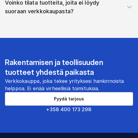
Voinko tilata tuotteita, joita ei löydy
suoraan verkkokaupasta?
Rakentamisen ja teollisuuden
tuotteet yhdestä paikasta
Verkkokauppa, joka tekee yrityksesi hankinnoista
helppoa. Ei enää virheellisiä toimituksia.
Pyydä tarjous
+358 400 173 298