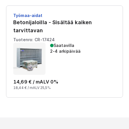
Työmaa-aidat
Betonijaloilla - Sisältää kaiken
tarvittavan
Tuotenro: CR-17424
Saatavilla
2-4 arkipäivää
14,69
€ /
m
ALV 0%
18,44
€ /
m
ALV 25,5%