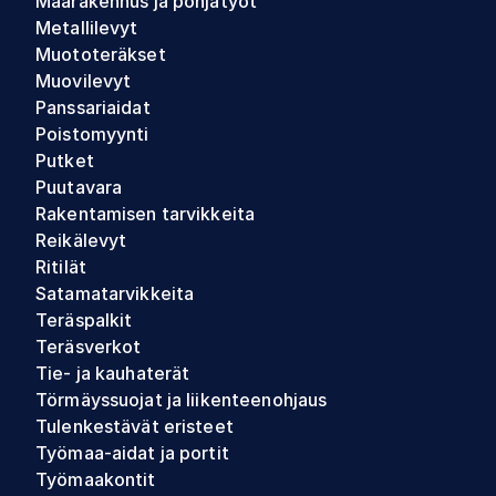
Maarakennus ja pohjatyöt
Metallilevyt
Muototeräkset
Muovilevyt
Panssariaidat
Poistomyynti
Putket
Puutavara
Rakentamisen tarvikkeita
Reikälevyt
Ritilät
Satamatarvikkeita
Teräspalkit
Teräsverkot
Tie- ja kauhaterät
Törmäyssuojat ja liikenteenohjaus
Tulenkestävät eristeet
Työmaa-aidat ja portit
Työmaakontit