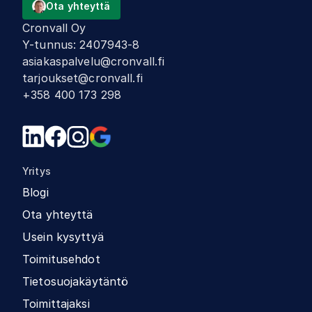
Ota yhteyttä
Cronvall Oy
Y-tunnus
:
2407943-8
asiakaspalvelu@cronvall.fi
tarjoukset@cronvall.fi
+358 400 173 298
Yritys
Blogi
Ota yhteyttä
Usein kysyttyä
Toimitusehdot
Tietosuojakäytäntö
Toimittajaksi