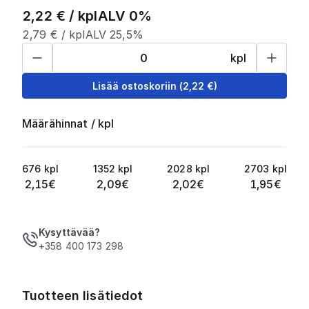
2,22
€ /
kpl
ALV 0%
2,79
€ /
kpl
ALV 25,5%
kpl
Lisää ostoskoriin
(
2,22
€)
Määrähinnat
/
kpl
676
kpl
1352
kpl
2028
kpl
2703
kpl
2,15
€
2,09
€
2,02
€
1,95
€
Kysyttävää?
+358 400 173 298
Tuotteen lisätiedot