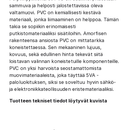
sammuva ja helposti jalostettavissa oleva
valtamuovi. PVC on kemiallisesti kestävä
materiaali, jonka liimaaminen on helppoa. Tämän
takia se sopiikin erinomaisesti
putkistomateriaaliksi sisätiloihin. Amorfisen
rakenteensa ansiosta PVC on mittatarkka
koneistettaessa. Sen mekaaninen lujuus,
kovuus, sekä edullinen hinta tekevät siitä
loistavan valinnan koneistetuille komponenteille.
PVC on yksi harvoista seostamattomista
muovimateriaaleista, joka täyttää 5VA -
paloluokituksen, siksi se soveltuu hyvin sähkö-
ja elektroniikkateollisuuden eristemateriaaliksi.
Tuotteen tekniset tiedot löytyvät kuvista