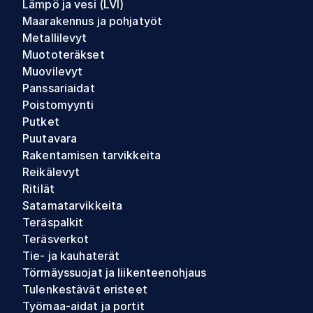
Lämpö ja vesi (LVI)
Maarakennus ja pohjatyöt
Metallilevyt
Muototeräkset
Muovilevyt
Panssariaidat
Poistomyynti
Putket
Puutavara
Rakentamisen tarvikkeita
Reikälevyt
Ritilät
Satamatarvikkeita
Teräspalkit
Teräsverkot
Tie- ja kauhaterät
Törmäyssuojat ja liikenteenohjaus
Tulenkestävät eristeet
Työmaa-aidat ja portit