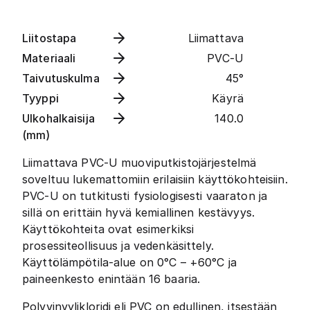
Liitostapa
Liimattava
Materiaali
PVC-U
Taivutuskulma
45°
Tyyppi
Käyrä
Ulkohalkaisija
140.0
(mm)
Liimattava PVC-U muoviputkistojärjestelmä
soveltuu lukemattomiin erilaisiin käyttökohteisiin.
PVC-U on tutkitusti fysiologisesti vaaraton ja
sillä on erittäin hyvä kemiallinen kestävyys.
Käyttökohteita ovat esimerkiksi
prosessiteollisuus ja vedenkäsittely.
Käyttölämpötila-alue on 0°C – +60°C ja
paineenkesto enintään 16 baaria.
Polyvinyylikloridi eli PVC on edullinen, itsestään