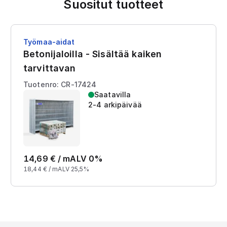
Suositut tuotteet
Työmaa-aidat
Betonijaloilla - Sisältää kaiken
tarvittavan
Tuotenro: CR-17424
Saatavilla
2-4 arkipäivää
14,69
€ /
m
ALV 0%
18,44
€ /
m
ALV 25,5%