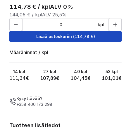
114,78
€ /
kpl
ALV 0%
144,05
€ /
kpl
ALV 25,5%
kpl
Lisää ostoskoriin
(
114,78
€)
Määrähinnat
/
kpl
14
kpl
27
kpl
40
kpl
53
kpl
111,34
€
107,89
€
104,45
€
101,01
€
Kysyttävää?
+358 400 173 298
Tuotteen lisätiedot