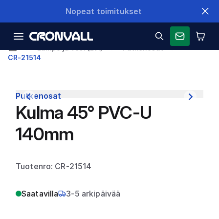
Nopeat toimitukset
Lämpö ja vesi (LVI)
Putkenosat
CR-21514
Putkenosat
Kulma 45° PVC-U
140mm
Tuotenro: CR-21514
Saatavilla
3-5 arkipäivää