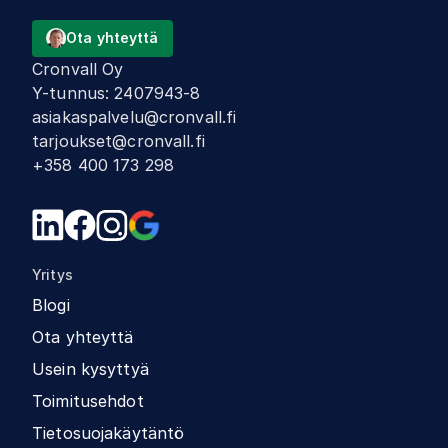
Ota yhteyttä
Cronvall Oy
Y-tunnus
:
2407943-8
asiakaspalvelu@cronvall.fi
tarjoukset@cronvall.fi
+358 400 173 298
Yritys
Blogi
Ota yhteyttä
Usein kysyttyä
Toimitusehdot
Tietosuojakäytäntö