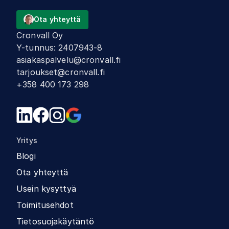
Ota yhteyttä
Cronvall Oy
Y-tunnus
:
2407943-8
asiakaspalvelu@cronvall.fi
tarjoukset@cronvall.fi
+358 400 173 298
Yritys
Blogi
Ota yhteyttä
Usein kysyttyä
Toimitusehdot
Tietosuojakäytäntö