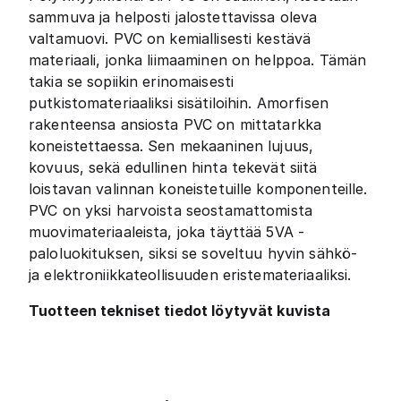
sammuva ja helposti jalostettavissa oleva
valtamuovi. PVC on kemiallisesti kestävä
materiaali, jonka liimaaminen on helppoa. Tämän
takia se sopiikin erinomaisesti
putkistomateriaaliksi sisätiloihin. Amorfisen
rakenteensa ansiosta PVC on mittatarkka
koneistettaessa. Sen mekaaninen lujuus,
kovuus, sekä edullinen hinta tekevät siitä
loistavan valinnan koneistetuille komponenteille.
PVC on yksi harvoista seostamattomista
muovimateriaaleista, joka täyttää 5VA -
paloluokituksen, siksi se soveltuu hyvin sähkö-
ja elektroniikkateollisuuden eristemateriaaliksi.
Tuotteen tekniset tiedot löytyvät kuvista