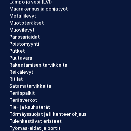
Lämpö ja vesi (LVI)
Maarakennus ja pohjatyöt
Metallilevyt
Muototeräkset
Muovilevyt
Panssariaidat
Poistomyynti
Putket
Puutavara
Rakentamisen tarvikkeita
Reikälevyt
Ritilät
Satamatarvikkeita
Teräspalkit
Teräsverkot
Tie- ja kauhaterät
Törmäyssuojat ja liikenteenohjaus
Tulenkestävät eristeet
Työmaa-aidat ja portit