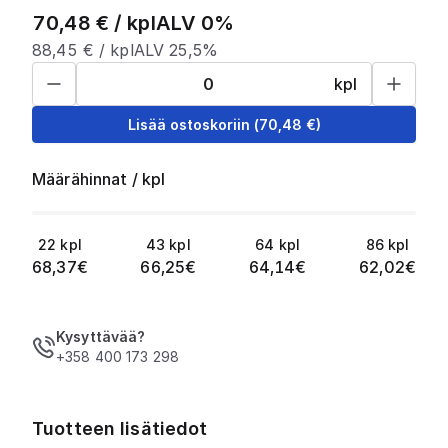
70,48
€ /
kpl
ALV 0%
88,45
€ /
kpl
ALV 25,5%
kpl
Lisää ostoskoriin
(
70,48
€)
Määrähinnat
/
kpl
22
kpl
43
kpl
64
kpl
86
kpl
68,37
€
66,25
€
64,14
€
62,02
€
Kysyttävää?
+358 400 173 298
Tuotteen lisätiedot