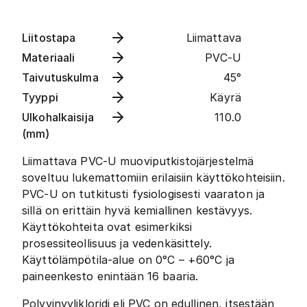
Liitostapa
Liimattava
Materiaali
PVC-U
Taivutuskulma
45°
Tyyppi
Käyrä
Ulkohalkaisija
110.0
(mm)
Liimattava PVC-U muoviputkistojärjestelmä
soveltuu lukemattomiin erilaisiin käyttökohteisiin.
PVC-U on tutkitusti fysiologisesti vaaraton ja
sillä on erittäin hyvä kemiallinen kestävyys.
Käyttökohteita ovat esimerkiksi
prosessiteollisuus ja vedenkäsittely.
Käyttölämpötila-alue on 0°C – +60°C ja
paineenkesto enintään 16 baaria.
Polyvinyylikloridi eli PVC on edullinen, itsestään