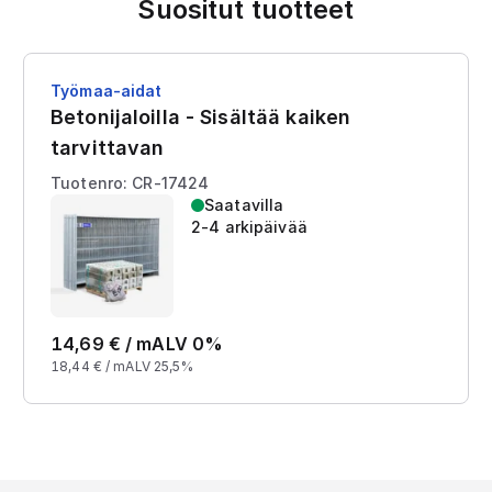
Suositut tuotteet
Työmaa-aidat
Betonijaloilla - Sisältää kaiken
tarvittavan
Tuotenro: CR-17424
Saatavilla
2-4 arkipäivää
14,69
€ /
m
ALV 0%
18,44
€ /
m
ALV 25,5%