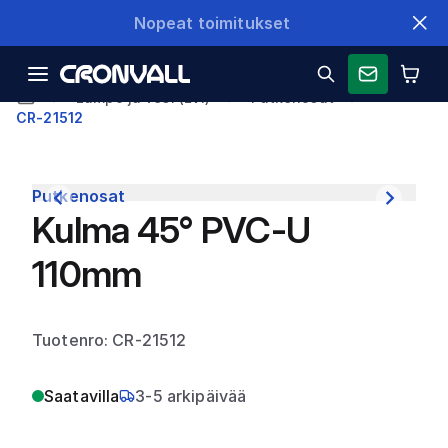
Nopeat toimitukset
Lämpö ja vesi (LVI)
Putkenosat
CR-21512
Putkenosat
Kulma 45° PVC-U
110mm
Tuotenro: CR-21512
Saatavilla
3-5 arkipäivää