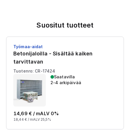
Suositut tuotteet
Työmaa-aidat
Betonijaloilla - Sisältää kaiken
tarvittavan
Tuotenro: CR-17424
Saatavilla
2-4 arkipäivää
14,69
€ /
m
ALV 0%
18,44
€ /
m
ALV 25,5%