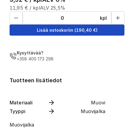
11,95
€ /
kpl
ALV 25,5%
kpl
Lisää ostoskoriin
(
190,40
€)
Kysyttävää?
+358 400 173 298
Tuotteen lisätiedot
Materiaali
Muovi
Tyyppi
Muovijalka
Muovijalka