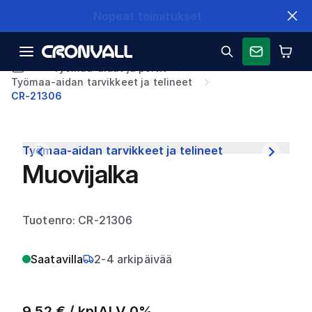
Nopeat toimitukset
Työmaa-aidat ja portit
Työmaa-aidan tarvikkeet ja telineet
CR-21306
Työmaa-aidan tarvikkeet ja telineet
Muovijalka
Tuotenro: CR-21306
Saatavilla
2-4 arkipäivää
9,52
€ /
kpl
ALV 0%