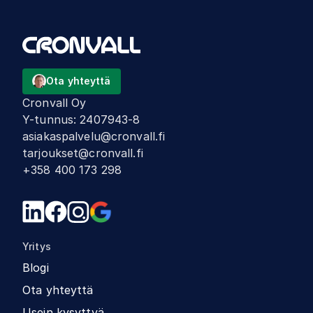
Ota yhteyttä
Cronvall Oy
Y-tunnus
:
2407943-8
asiakaspalvelu@cronvall.fi
tarjoukset@cronvall.fi
+358 400 173 298
Yritys
Blogi
Ota yhteyttä
Usein kysyttyä