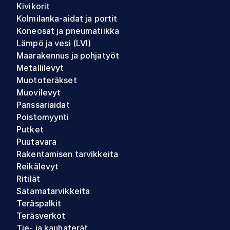
Kivikorit
Kolmilanka-aidat ja portit
Koneosat ja pneumatiikka
Lämpö ja vesi (LVI)
Maarakennus ja pohjatyöt
Metallilevyt
Muototeräkset
Muovilevyt
Panssariaidat
Poistomyynti
Putket
Puutavara
Rakentamisen tarvikkeita
Reikälevyt
Ritilät
Satamatarvikkeita
Teräspalkit
Teräsverkot
Tie- ja kauhaterät