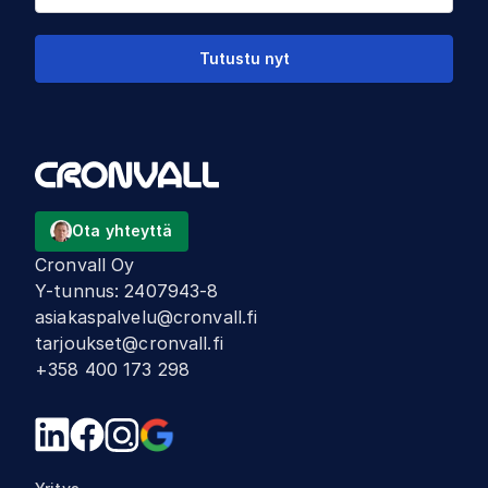
Tutustu nyt
Ota yhteyttä
Cronvall Oy
Y-tunnus
:
2407943-8
asiakaspalvelu@cronvall.fi
tarjoukset@cronvall.fi
+358 400 173 298