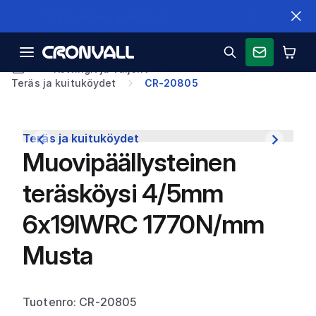
Nopeat toimitukset
Kettingit ja vaijerit
Teräs ja kuituköydet
CR-20805
Teräs ja kuituköydet
Muovipäällysteinen
teräsköysi 4/5mm
6x19IWRC 1770N/mm
Musta
Tuotenro: CR-20805