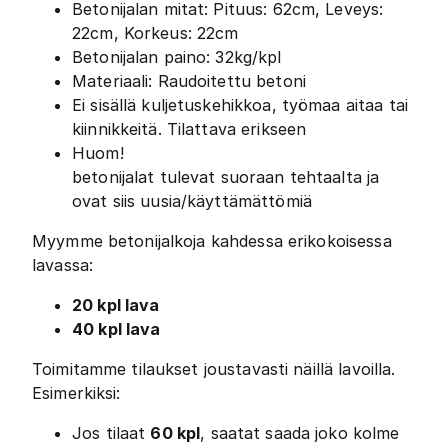
Betonijalan mitat: Pituus: 62cm, Leveys:
22cm, Korkeus: 22cm
Betonijalan paino: 32kg/kpl
Materiaali: Raudoitettu betoni
Ei sisällä kuljetuskehikkoa, työmaa aitaa tai
kiinnikkeitä. Tilattava erikseen
Huom!
betonijalat tulevat suoraan tehtaalta ja
ovat siis uusia/käyttämättömiä
Myymme betonijalkoja kahdessa erikokoisessa
lavassa:
20 kpl lava
40 kpl lava
Toimitamme tilaukset joustavasti näillä lavoilla.
Esimerkiksi:
Jos tilaat
60 kpl
, saatat saada joko kolme