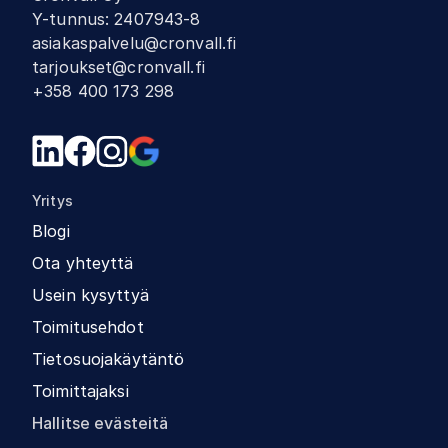
Y-tunnus
:
2407943-8
asiakaspalvelu@cronvall.fi
tarjoukset@cronvall.fi
+358 400 173 298
Yritys
Blogi
Ota yhteyttä
Usein kysyttyä
Toimitusehdot
Tietosuojakäytäntö
Toimittajaksi
Hallitse evästeitä