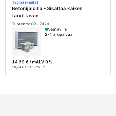
Työmaa-aidat
Betonijaloilla - Sisältää kaiken
tarvittavan
Tuotenro: CR-17424
Saatavilla
2-4 arkipäivää
14,69
€ /
m
ALV 0%
18,44
€ /
m
ALV 25,5%