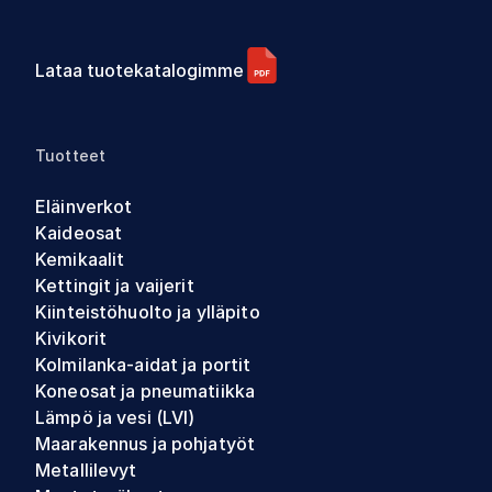
Lataa tuotekatalogimme
Tuotteet
Eläinverkot
Kaideosat
Kemikaalit
Kettingit ja vaijerit
Kiinteistöhuolto ja ylläpito
Kivikorit
Kolmilanka-aidat ja portit
Koneosat ja pneumatiikka
Lämpö ja vesi (LVI)
Maarakennus ja pohjatyöt
Metallilevyt