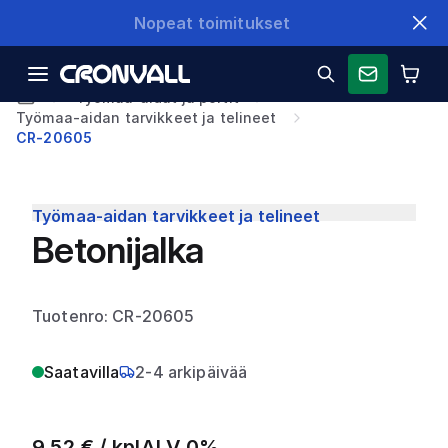
Nopeat toimitukset
Työmaa-aidat ja portit
Työmaa-aidan tarvikkeet ja telineet
CR-20605
Työmaa-aidan tarvikkeet ja telineet
Betonijalka
Tuotenro: CR-20605
Saatavilla
2-4 arkipäivää
9,52
€ /
kpl
ALV 0%