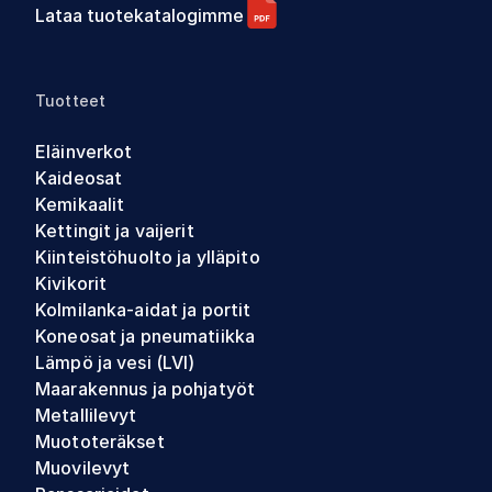
Lataa tuotekatalogimme
Tuotteet
Eläinverkot
Kaideosat
Kemikaalit
Kettingit ja vaijerit
Kiinteistöhuolto ja ylläpito
Kivikorit
Kolmilanka-aidat ja portit
Koneosat ja pneumatiikka
Lämpö ja vesi (LVI)
Maarakennus ja pohjatyöt
Metallilevyt
Muototeräkset
Muovilevyt