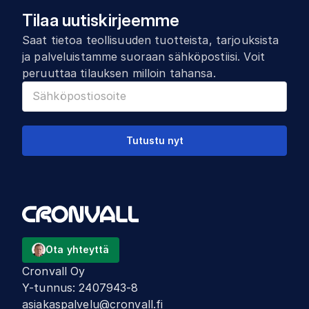
Tilaa uutiskirjeemme
Saat tietoa teollisuuden tuotteista, tarjouksista
ja palveluistamme suoraan sähköpostiisi. Voit
peruuttaa tilauksen milloin tahansa.
Tutustu nyt
Ota yhteyttä
Cronvall Oy
Y-tunnus
:
2407943-8
asiakaspalvelu@cronvall.fi