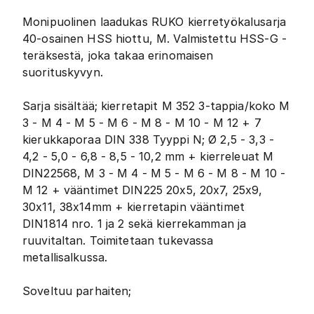
Monipuolinen laadukas RUKO kierretyökalusarja
40-osainen HSS hiottu, M. Valmistettu HSS-G -
teräksestä, joka takaa erinomaisen
suorituskyvyn.
Sarja sisältää; kierretapit M 352 3-tappia/koko M
3 - M 4 - M 5 - M 6 - M 8 - M 10 - M 12 + 7
kierukkaporaa DIN 338 Tyyppi N; Ø 2,5 - 3,3 -
4,2 - 5,0 - 6,8 - 8,5 - 10,2 mm + kierreleuat M
DIN22568, M 3 - M 4 - M 5 - M 6 - M 8 - M 10 -
M 12 + vääntimet DIN225 20x5, 20x7, 25x9,
30x11, 38x14mm + kierretapin vääntimet
DIN1814 nro. 1 ja 2 sekä kierrekamman ja
ruuvitaltan. Toimitetaan tukevassa
metallisalkussa.
Soveltuu parhaiten;