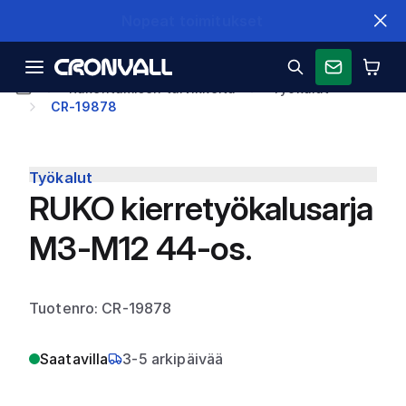
Nopeat toimitukset
Rakentamisen tarvikkeita
Työkalut
CR-19878
Työkalut
RUKO kierretyökalusarja
M3-M12 44-os.
Tuotenro: CR-19878
Saatavilla
3-5 arkipäivää