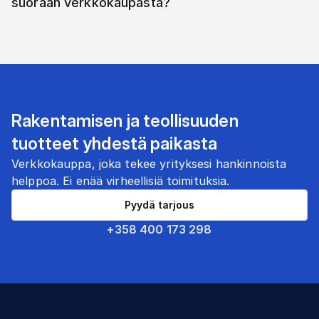
suoraan verkkokaupasta?
Rakentamisen ja teollisuuden
tuotteet yhdestä paikasta
Verkkokauppa, joka tekee yrityksesi hankinnoista
helppoa. Ei enää virheellisiä toimituksia.
Pyydä tarjous
+358 400 173 298