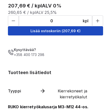
207,69
€ /
kpl
ALV 0%
260,65
€ /
kpl
ALV 25,5%
kpl
Lisää ostoskoriin
(
207,69
€)
Kysyttävää?
+358 400 173 298
Tuotteen lisätiedot
Tyyppi
Kierrekoneet ja
kierretyökalut
RUKO kierretyökalusarja M3-M12 44-os.