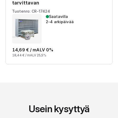
tarvittavan
Tuotenro: CR-17424
Saatavilla
2-4 arkipäivää
14,69
€ /
m
ALV 0%
18,44
€ /
m
ALV 25,5%
Usein kysyttyä