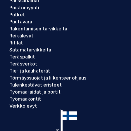
Panssariaidat
Poistomyynti
Putket
Puutavara
Rakentamisen tarvikkeita
Reikälevyt
Ritilät
Satamatarvikkeita
Teräspalkit
Teräsverkot
Tie- ja kauhaterät
Törmäyssuojat ja liikenteenohjaus
Tulenkestävät eristeet
Työmaa-aidat ja portit
Työmaakontit
Verkkolevyt