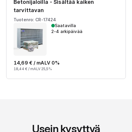
Betonijaloilla - Sisältää kaiken
tarvittavan
Tuotenro: CR-17424
Saatavilla
2-4 arkipäivää
14,69
€ /
m
ALV 0%
18,44
€ /
m
ALV 25,5%
Usein kysyttyä