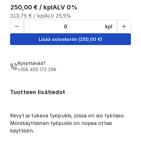
250,00
€ /
kpl
ALV 0%
313,75
€ /
kpl
ALV 25,5%
kpl
Lisää ostoskoriin
(
250,00
€)
Kysyttävää?
+358 400 173 298
Tuotteen lisätiedot
Kevyt ja tukeva työpukki, jossa on iso työtaso.
Monikäyttöinen työpukki on nopea ottaa
käyttöön.