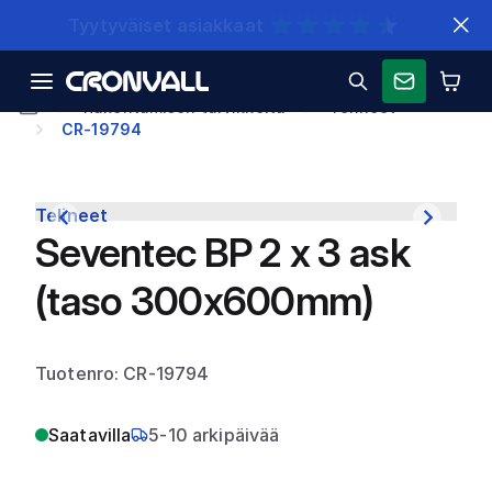
Nopeat toimitukset
Rakentamisen tarvikkeita
Telineet
CR-19794
Telineet
Seventec BP 2 x 3 ask
(taso 300x600mm)
Tuotenro: CR-19794
Saatavilla
5-10 arkipäivää