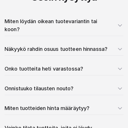
Miten löydän oikean tuotevariantin tai
koon?
Näkyykö rahdin osuus tuotteen hinnassa?
Onko tuotteita heti varastossa?
Onnistuuko tilausten nouto?
Miten tuotteiden hinta määräytyy?
Voinko tilata tuotteita, joita ei löydy