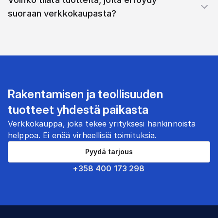
suoraan verkkokaupasta?
Rakentamisen ja teollisuuden
tuotteet yhdestä paikasta
Verkkokauppa, joka tekee yrityksesi hankinnoista
helppoa. Ei enää virheellisiä toimituksia.
Pyydä tarjous
+358 400 173 298