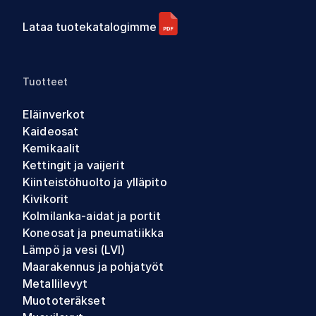
Lataa tuotekatalogimme
Tuotteet
Eläinverkot
Kaideosat
Kemikaalit
Kettingit ja vaijerit
Kiinteistöhuolto ja ylläpito
Kivikorit
Kolmilanka-aidat ja portit
Koneosat ja pneumatiikka
Lämpö ja vesi (LVI)
Maarakennus ja pohjatyöt
Metallilevyt
Muototeräkset