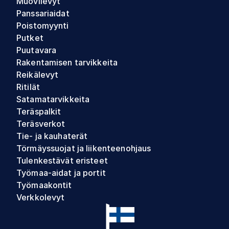
Muovilevyt
Panssariaidat
Poistomyynti
Putket
Puutavara
Rakentamisen tarvikkeita
Reikälevyt
Ritilät
Satamatarvikkeita
Teräspalkit
Teräsverkot
Tie- ja kauhaterät
Törmäyssuojat ja liikenteenohjaus
Tulenkestävät eristeet
Työmaa-aidat ja portit
Työmaakontit
Verkkolevyt