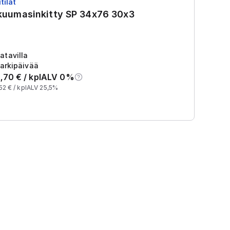
tilät
RS
 kuumasinkitty SP 34x76 30x3
R
Tu
2
atavilla
arkipäivää
,70
€ /
kpl
ALV 0%
52
€ /
kpl
ALV 25,5%