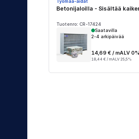
Työmaa-aidat
j
t
Betonijaloilla - Sisältää kaik
a
u
Tuotenro: CR-17424
s
Saatavilla
2-4 arkipäivää
14,69
€ /
m
ALV 0
18,44
€ /
m
ALV 25,5%