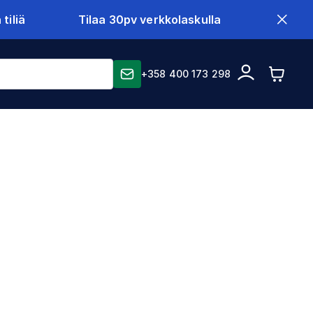
tiliä
Tilaa 30pv verkkolaskulla
+358 400 173 298