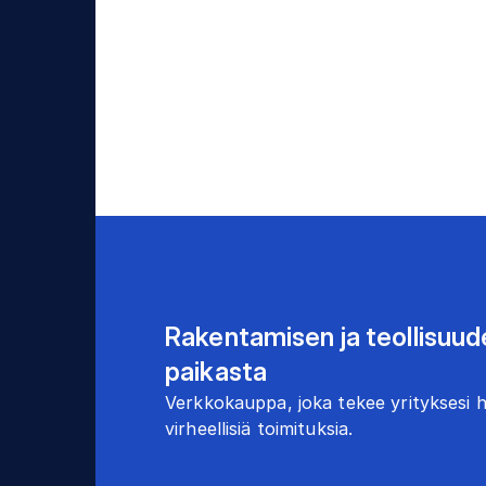
Rakentamisen ja teollisuu
paikasta
Verkkokauppa, joka tekee yrityksesi h
virheellisiä toimituksia.