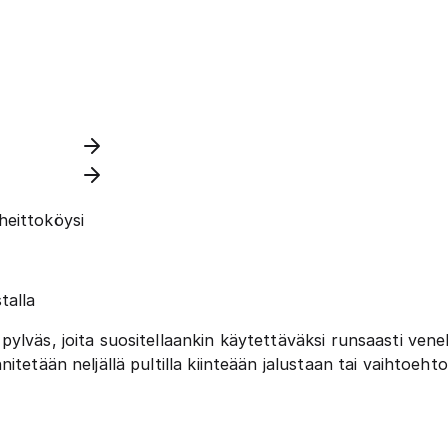
heittoköysi
talla
ylväs, joita suositellaankin käytettäväksi runsaasti venel
itetään neljällä pultilla kiinteään jalustaan tai vaihtoeh