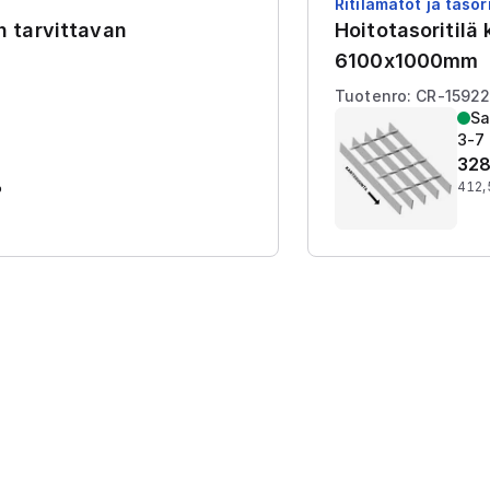
Ritilämatot ja tasori
en tarvittavan
Hoitotasoritilä
6100x1000mm
Tuotenro: CR-1592
Sa
3-7 
328
%
412,