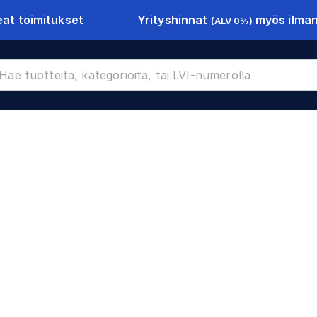
Yrityshinnat
myös ilman 
at toimitukset
(ALV 0%)
79