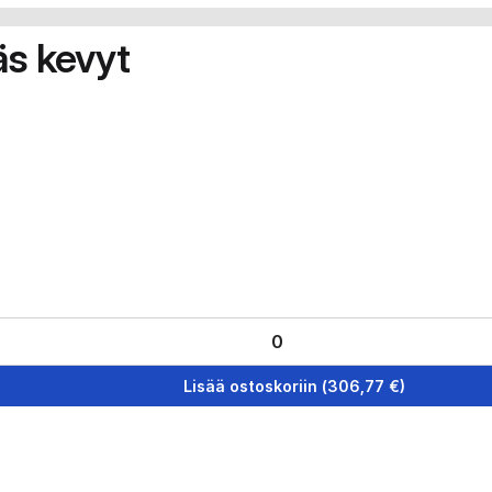
äs kevyt
Lisää ostoskoriin
(
306,77
€)