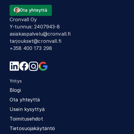
Ota yhteyttä
Cronvall Oy
Y-tunnus
:
2407943-8
asiakaspalvelu@cronvall.fi
tarjoukset@cronvall.fi
+358 400 173 298
Yritys
Blogi
Ota yhteyttä
Usein kysyttyä
Toimitusehdot
Tietosuojakäytäntö