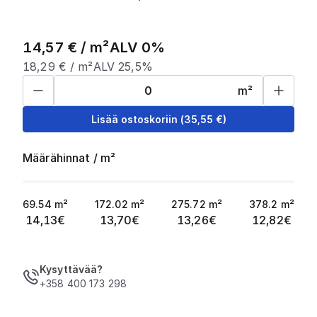
14,57
€ /
m²
ALV 0%
18,29
€ /
m²
ALV 25,5%
m²
Lisää ostoskoriin
(
35,55
€)
Määrähinnat
/
m²
69.54
m²
172.02
m²
275.72
m²
378.2
m²
14,13
€
13,70
€
13,26
€
12,82
€
Kysyttävää?
+358 400 173 298