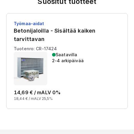
Suositut tuotteet
Työmaa-aidat
Betonijaloilla - Sisältää kaiken
tarvittavan
Tuotenro: CR-17424
Saatavilla
2-4 arkipäivää
14,69
€ /
m
ALV 0%
18,44
€ /
m
ALV 25,5%