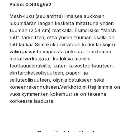
Paino: 0.33kg/m2
Mesh-luku (seulamitta) ilmaisee aukkojen
lukumäärän langan keskeltä mitattuna yhden
tuuman (2,54 cm) matkalla. Esimerkiksi "Mesh
150" tarkoittaa, että yhden tuuman sisällä on
150 lankaa.Silmäkoko mitataan kudoslankojen
väliin jäävästä vapaasta aukosta.Toimitamme
metalliverkkoja ja -kudoksia monille
teollisuudenaloille, kuten kaivosteollisuuteen,
elintarviketeollisuuteen, paperi- ja
selluteollisuuteen, öljynjalostukseen sekä
koneenrakennukseen.Verkkotoimittajillamme on
vuosikymmenten kokemus; se on takeena
korkeasta laadusta.