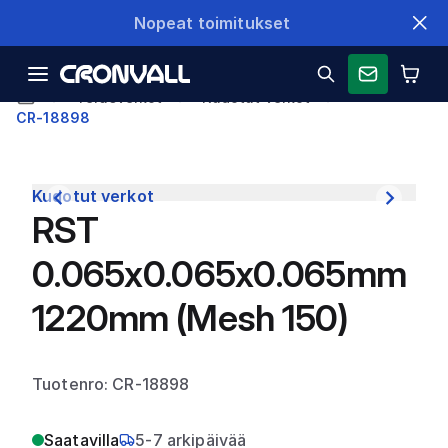
Nopeat toimitukset
Teräsverkot
Kudotut verkot
CR-18898
Kudotut verkot
RST
0.065x0.065x0.065mm
1220mm (Mesh 150)
Tuotenro: CR-18898
Saatavilla
5-7 arkipäivää