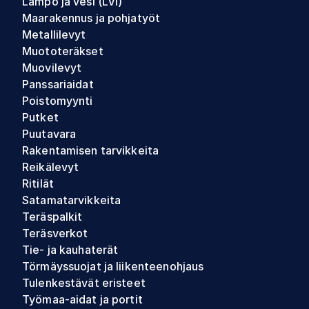
Lämpö ja vesi (LVI)
Maarakennus ja pohjatyöt
Metallilevyt
Muototeräkset
Muovilevyt
Panssariaidat
Poistomyynti
Putket
Puutavara
Rakentamisen tarvikkeita
Reikälevyt
Ritilät
Satamatarvikkeita
Teräspalkit
Teräsverkot
Tie- ja kauhaterät
Törmäyssuojat ja liikenteenohjaus
Tulenkestävät eristeet
Työmaa-aidat ja portit