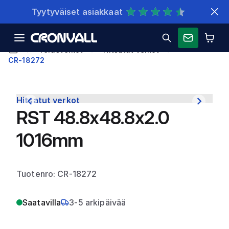
Nopeat toimitukset
Teräsverkot
Hitsatut verkot
CR-18272
Hitsatut verkot
RST 48.8x48.8x2.0
1016mm
Tuotenro: CR-18272
Saatavilla
3-5 arkipäivää