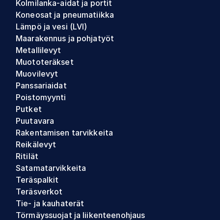
Kolmilanka-aidat ja portit
Koneosat ja pneumatiikka
Lämpö ja vesi (LVI)
Maarakennus ja pohjatyöt
Metallilevyt
Muototeräkset
Muovilevyt
Panssariaidat
Poistomyynti
Putket
Puutavara
Rakentamisen tarvikkeita
Reikälevyt
Ritilät
Satamatarvikkeita
Teräspalkit
Teräsverkot
Tie- ja kauhaterät
Törmäyssuojat ja liikenteenohjaus