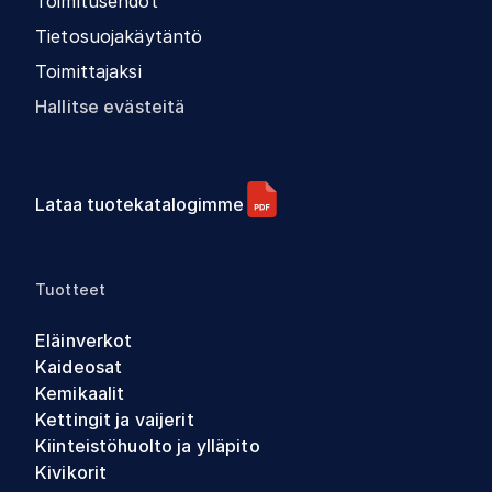
Toimitusehdot
Tietosuojakäytäntö
Toimittajaksi
Hallitse evästeitä
Lataa tuotekatalogimme
Tuotteet
Eläinverkot
Kaideosat
Kemikaalit
Kettingit ja vaijerit
Kiinteistöhuolto ja ylläpito
Kivikorit