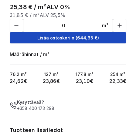
25,38
€ /
m²
ALV 0%
31,85
€ /
m²
ALV 25,5%
m²
Lisää ostoskoriin
(
644,65
€)
Määrähinnat
/
m²
76.2
m²
127
m²
177.8
m²
254
m²
24,62
€
23,86
€
23,10
€
22,33
€
Kysyttävää?
+358 400 173 298
Tuotteen lisätiedot