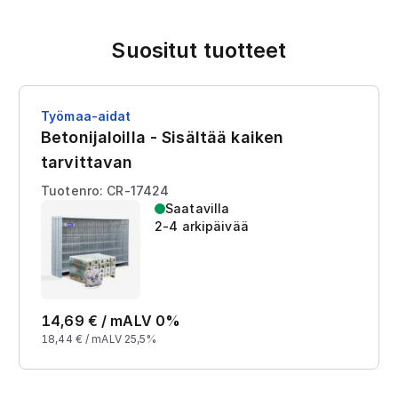
Suositut tuotteet
Työmaa-aidat
Betonijaloilla - Sisältää kaiken
tarvittavan
Tuotenro: CR-17424
Saatavilla
2-4 arkipäivää
14,69
€ /
m
ALV 0%
18,44
€ /
m
ALV 25,5%