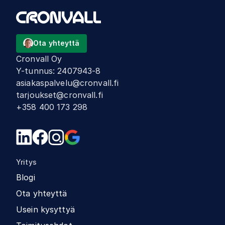
Ota yhteyttä
Cronvall Oy
Y-tunnus
:
2407943-8
asiakaspalvelu@cronvall.fi
tarjoukset@cronvall.fi
+358 400 173 298
Yritys
Blogi
Ota yhteyttä
Usein kysyttyä