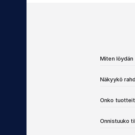
Miten löydän 
Näkyykö rahd
Onko tuotteit
Onnistuuko t