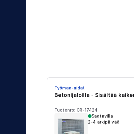
j
t
a
u
s
Työmaa-aidat
Betonijaloilla - Sisältää kaik
Tuotenro: CR-17424
Saatavilla
2-4 arkipäivää