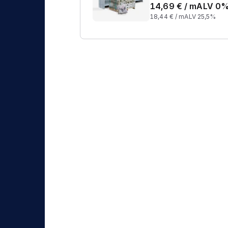
14,69
€ /
m
ALV 0
18,44
€ /
m
ALV 25,5%