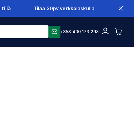
tiliä
Tilaa 30pv verkkolaskulla
+358 400 173 298