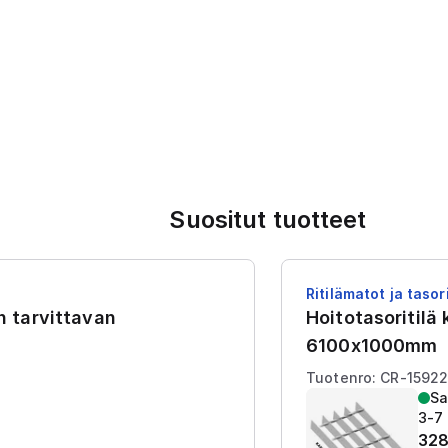
Suositut tuotteet
Ritilämatot ja tasori
en tarvittavan
Hoitotasoritilä
6100x1000mm
Tuotenro: CR-1592
Sa
3-7 
328