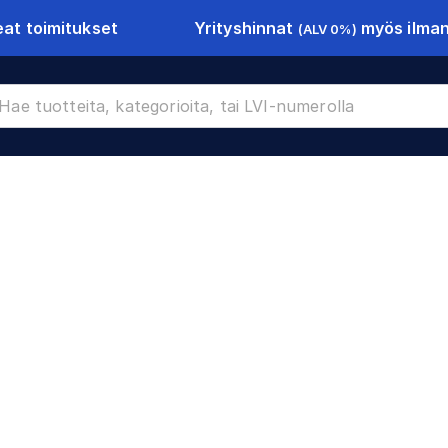
Yrityshinnat
myös ilman 
at toimitukset
(ALV 0%)
CR-18075