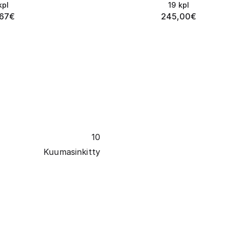
kpl
19
kpl
67
€
245,00
€
10
Kuumasinkitty