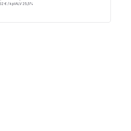
52
€ /
kpl
ALV 25,5%