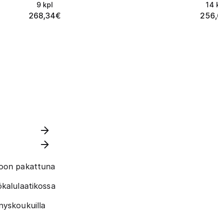
9
kpl
14
268,34
€
256,
koon pakattuna
ökalulaatikossa
nyskoukuilla