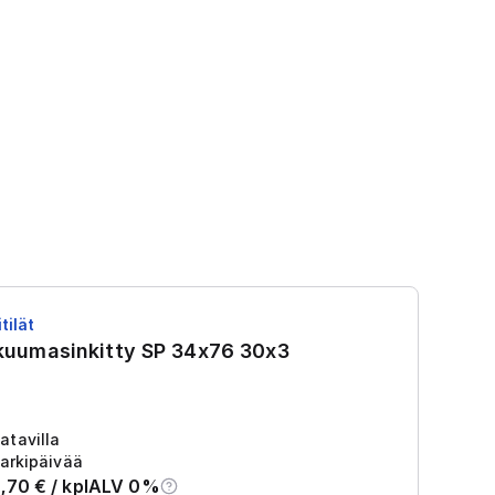
tilät
RS
 kuumasinkitty SP 34x76 30x3
R
Tu
2
atavilla
arkipäivää
,70
€ /
kpl
ALV 0%