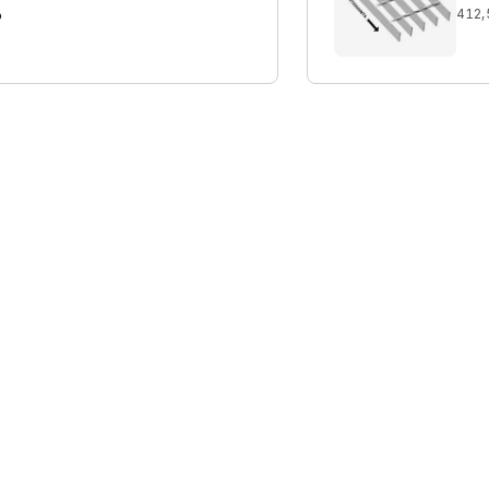
%
412,