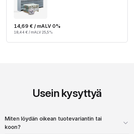
14,69
€ /
m
ALV 0%
18,44
€ /
m
ALV 25,5%
Usein kysyttyä
Miten löydän oikean tuotevariantin tai
koon?