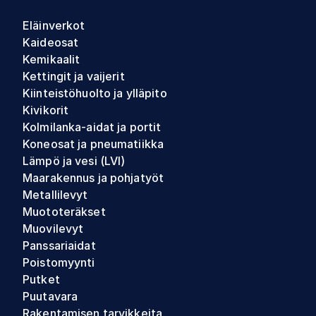
Eläinverkot
Kaideosat
Kemikaalit
Kettingit ja vaijerit
Kiinteistöhuolto ja ylläpito
Kivikorit
Kolmilanka-aidat ja portit
Koneosat ja pneumatiikka
Lämpö ja vesi (LVI)
Maarakennus ja pohjatyöt
Metallilevyt
Muototeräkset
Muovilevyt
Panssariaidat
Poistomyynti
Putket
Puutavara
Rakentamisen tarvikkeita