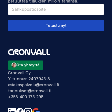
peruuttaa tilauksen milloin tahansa.
Tutustu nyt
Ota yhteyttä
Cronvall Oy
Y-tunnus
:
2407943-8
asiakaspalvelu@cronvall.fi
tarjoukset@cronvall.fi
+358 400 173 298