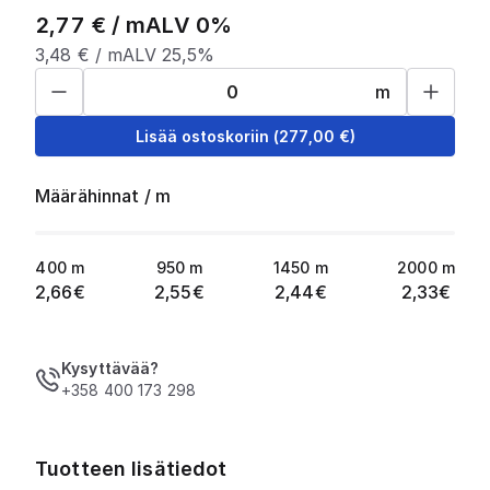
2,77
€ /
m
ALV 0%
3,48
€ /
m
ALV 25,5%
m
Lisää ostoskoriin
(
277,00
€)
Määrähinnat
/
m
400
m
950
m
1450
m
2000
m
2,66
€
2,55
€
2,44
€
2,33
€
Kysyttävää?
+358 400 173 298
Tuotteen lisätiedot