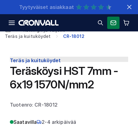
Nopeat toimitukset
Kettingit ja vaijerit
Teräs ja kuituköydet
CR-18012
Teräs ja kuituköydet
Teräsköysi HST 7mm -
6x19 1570N/mm2
Tuotenro: CR-18012
Saatavilla
2-4 arkipäivää