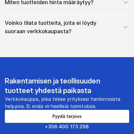
Miten tuotteiden hinta määräytyy?
Voinko tilata tuotteita, joita ei löydy
suoraan verkkokaupasta?
Rakentamisen ja teollisuuden
tuotteet yhdestä paikasta
Verkkokauppa, joka tekee yrityksesi hankinnoista
helppoa. Ei enää virheellisiä toimituksia.
Pyydä tarjous
+358 400 173 298