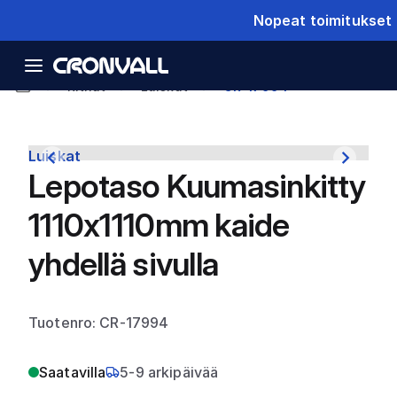
Nopeat toimitukset
Ritilät
Luiskat
CR-17994
Luiskat
Lepotaso Kuumasinkitty
1110x1110mm kaide
yhdellä sivulla
Tuotenro: CR-17994
Saatavilla
5-9 arkipäivää