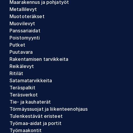
Maarakennus ja pohjatyöt
Metallilevyt
Muototeräkset
Muovilevyt
Panssariaidat
Poistomyynti
Putket
Puutavara
Rakentamisen tarvikkeita
Reikälevyt
Ritilät
Satamatarvikkeita
Teräspalkit
Teräsverkot
Tie- ja kauhaterät
Törmäyssuojat ja liikenteenohjaus
Tulenkestävät eristeet
Työmaa-aidat ja portit
Työmaakontit