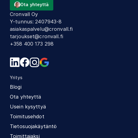
Ota yhteyttä
Cronvall Oy
Y-tunnus
:
2407943-8
asiakaspalvelu@cronvall.fi
tarjoukset@cronvall.fi
+358 400 173 298
Yritys
Blogi
Ota yhteyttä
Usein kysyttyä
Toimitusehdot
Tietosuojakäytäntö
Toimittajaksi