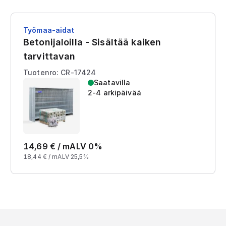
Työmaa-aidat
Betonijaloilla - Sisältää kaiken
tarvittavan
Tuotenro: CR-17424
Saatavilla
2-4 arkipäivää
14,69
€ /
m
ALV 0%
18,44
€ /
m
ALV 25,5%