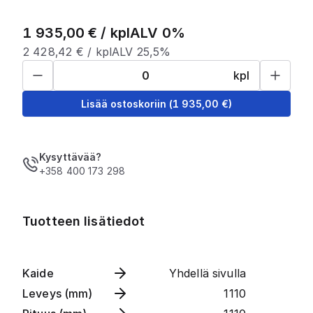
1 935,00
€ /
kpl
ALV 0%
2 428,42
€ /
kpl
ALV 25,5%
kpl
Lisää ostoskoriin
(
1 935,00
€)
Kysyttävää?
+358 400 173 298
Tuotteen lisätiedot
Kaide
Yhdellä sivulla
Leveys (mm)
1110