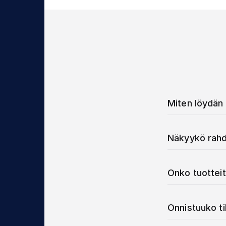
Miten löydän 
Näkyykö rahd
Onko tuotteit
Onnistuuko t