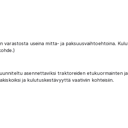
n varastosta useina mitta- ja paksuusvaihtoehtoina. Kulu
kohde.)
unniteltu asennettaviksi traktoreiden etukuormainten ja 
kiskoiksi ja kulutuskestävyyttä vaativiin kohteisiin.