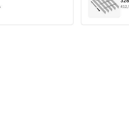
328
%
412,