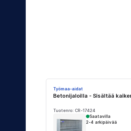
j
t
a
u
s
Työmaa-aidat
Betonijaloilla - Sisältää kaik
Tuotenro: CR-17424
Saatavilla
2-4 arkipäivää