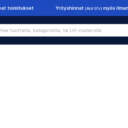
Yrityshinnat
myös ilman 
at toimitukset
(ALV 0%)
rät
CR-17925