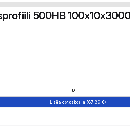
usprofiili 500HB 100x10x30
Lisää ostoskoriin
(
67,89
€)