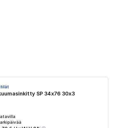
tilät
RS
 kuumasinkitty SP 34x76 30x3
R
Tu
2
atavilla
arkipäivää