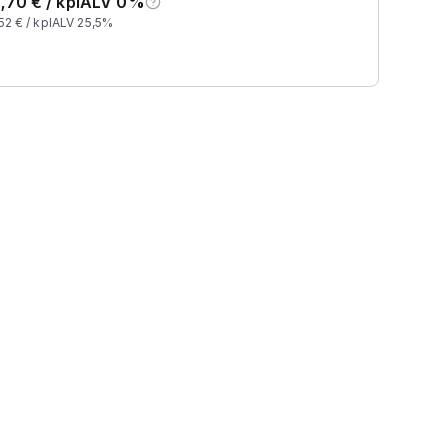
,70
€ /
kpl
ALV 0%
52
€ /
kpl
ALV 25,5%