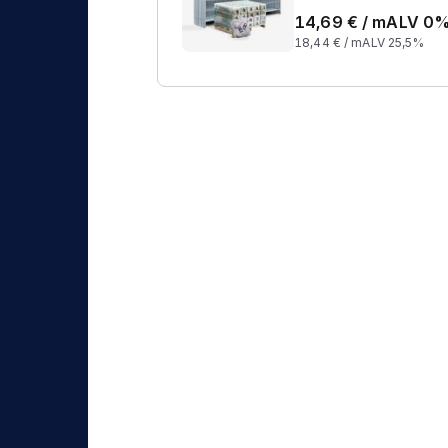
14,69
€ /
m
ALV 0
18,44
€ /
m
ALV 25,5%