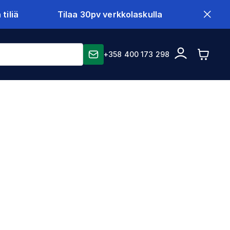
tiliä
Tilaa 30pv verkkolaskulla
+358 400 173 298