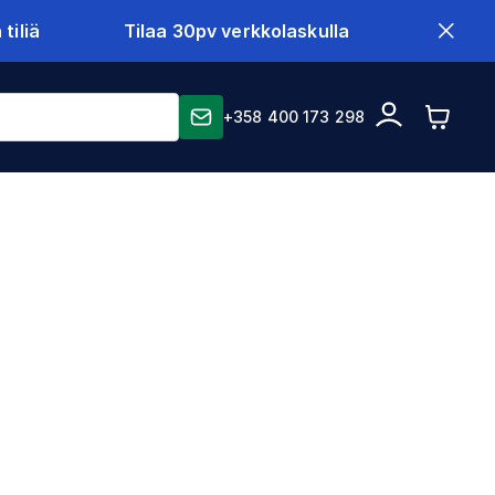
tiliä
Tilaa 30pv verkkolaskulla
+358 400 173 298