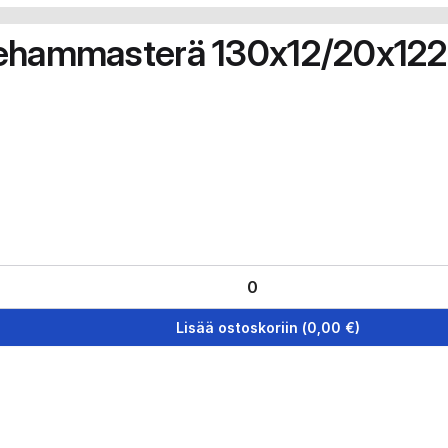
nehammasterä 130x12/20x1
Lisää ostoskoriin
(
0,00
€)