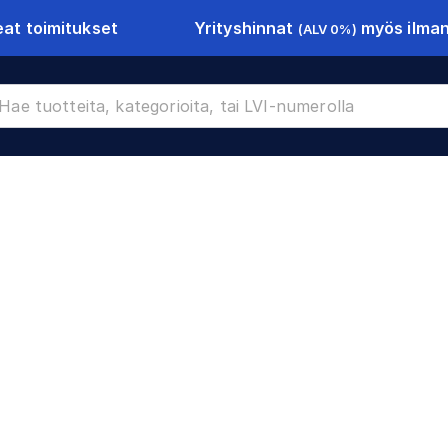
Yrityshinnat
myös ilman 
at toimitukset
(ALV 0%)
CR-17872