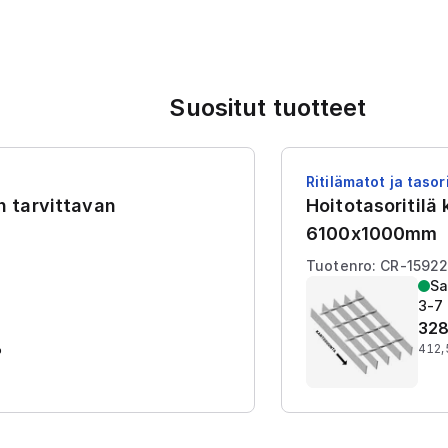
Suositut tuotteet
Ritilämatot ja tasori
en tarvittavan
Hoitotasoritilä
6100x1000mm
Tuotenro: CR-1592
Sa
3-7 
328
%
412,