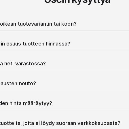
oikean tuotevariantin tai koon?
in osuus tuotteen hinnassa?
a heti varastossa?
ilausten nouto?
iden hinta määräytyy?
 tuotteita, joita ei löydy suoraan verkkokaupasta?