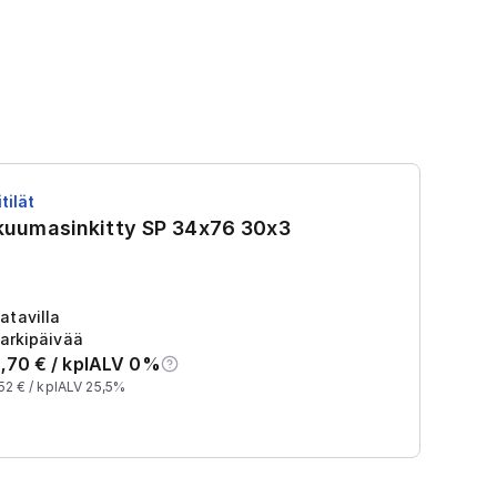
tilät
RS
 kuumasinkitty SP 34x76 30x3
R
Tu
2
atavilla
arkipäivää
,70
€ /
kpl
ALV 0%
52
€ /
kpl
ALV 25,5%