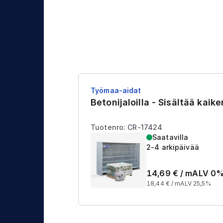
j
t
a
u
s
Työmaa-aidat
Betonijaloilla - Sisältää kaik
Tuotenro: CR-17424
Saatavilla
2-4 arkipäivää
14,69
€ /
m
ALV 0
18,44
€ /
m
ALV 25,5%