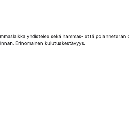
ammaslaikka yhdistelee sekä hammas- että polanneterän 
 pinnan. Erinomainen kulutuskestävyys.