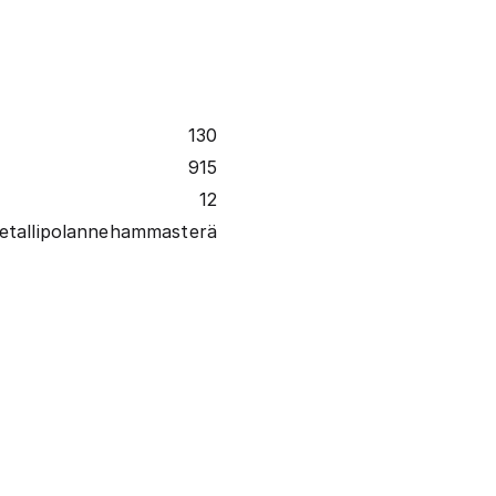
130
915
12
tallipolannehammasterä