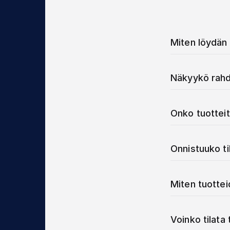
Miten löydän 
Näkyykö rahd
Onko tuotteit
Onnistuuko t
Miten tuotte
Voinko tilata