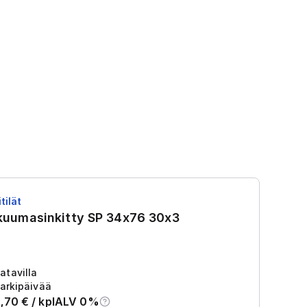
tilät
RS
 kuumasinkitty SP 34x76 30x3
R
Tu
2
atavilla
arkipäivää
,70
€ /
kpl
ALV 0%