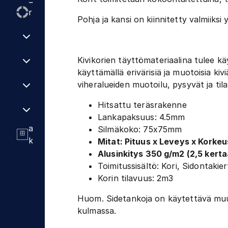
a
v
a
r
u
u
i
n
-
t
a
r
ä
o
l
k
t
j
Pohja ja kansi on kiinnitetty valmiiksi 
r
v
s
j
e
k
i
a
a
i
p
a
n
a
k
k
a
t
k
a
Kivikorien täyttömateriaalina tulee k
k
l
j
e
u
T
käyttämällä erivärisiä ja muotoisia ki
e
k
a
s
h
y
viheralueiden muotoilu, pysyvät ja ti
i
i
l
t
a
ö
t
t
i
ä
t
m
Hitsattu teräsrakenne
a
i
v
e
a
Lankapaksuus: 4.5mm
k
ä
r
a
Silmäkoko: 75x75mm
e
t
ä
k
Mitat: Pituus x Leveys x Korkeu
n
e
t
o
Alusinkitys 350 g/m2 (2,5 kert
t
r
n
Toimitussisältö: Kori, Sidontakie
e
i
t
Korin tilavuus: 2m3
e
s
i
n
t
Huom. Sidetankoja on käytettävä muute
t
o
e
kulmassa.
h
e