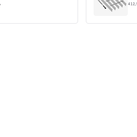
%
412,