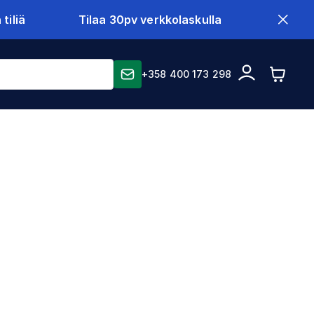
tiliä
Tilaa 30pv verkkolaskulla
+358 400 173 298