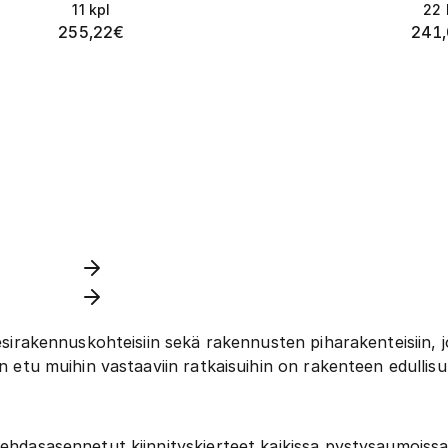
11
kpl
22
255,22
€
241
esirakennuskohteisiin sekä rakennusten piharakenteisiin, jo
een etu muihin vastaaviin ratkaisuihin on rakenteen edull
tehdasasennetut kiinnityskierteet kaikissa pystysaumoissa