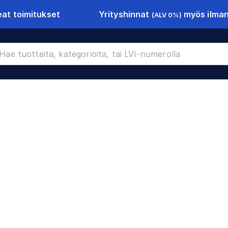
Yrityshinnat
myös ilman 
at toimitukset
(ALV 0%)
Kivikorit
CR-17690