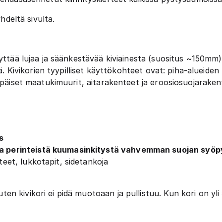
yhdeltä sivulta.
äyttää lujaa ja säänkestävää kiviainesta (suositus ~150m
viä. Kivikorien tyypilliset käyttökohteet ovat: piha-alueid
lapäiset maatukimuurit, aitarakenteet ja eroosiosuojaraken
s
aa perinteistä kuumasinkitystä vahvemman suojan syöpy
rteet, lukkotapit, sidetankoja
n kivikori ei pidä muotoaan ja pullistuu. Kun kori on yl