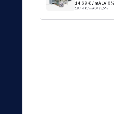
14,69
€ /
m
ALV 0
18,44
€ /
m
ALV 25,5%