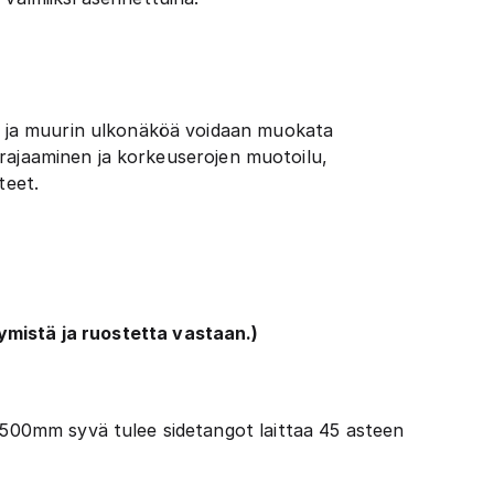
m) ja muurin ulkonäköä voidaan muokata
en rajaaminen ja korkeuserojen muotoilu,
teet.
mistä ja ruostetta vastaan.)
i 500mm syvä tulee sidetangot laittaa 45 asteen