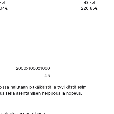
kpl
43
kpl
,04
€
226,86
€
2000x1000x1000
4.5
issa halutaan pitkäikäistä ja tyylikästä esim.
isuus sekä asentamisen helppous ja nopeus.
 valmiiksi asennettuina.