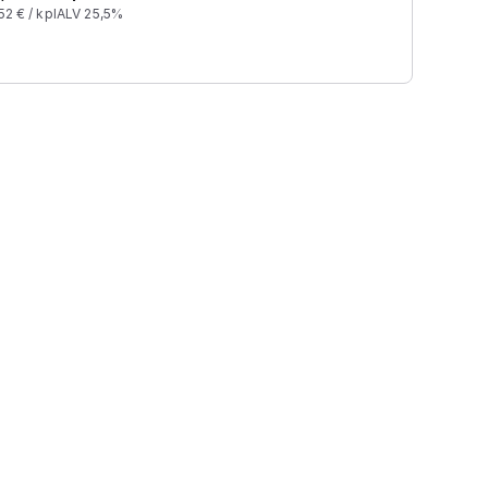
52
€ /
kpl
ALV 25,5%