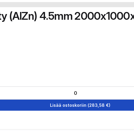
tty (AlZn) 4.5mm 2000x10
Lisää ostoskoriin
(
283,58
€)