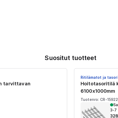
Suositut tuotteet
Ritilämatot ja tasori
en tarvittavan
Hoitotasoritilä
6100x1000mm
Tuotenro: CR-1592
Sa
3-7 
328