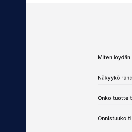
Miten löydän 
Näkyykö rahd
Onko tuotteit
Onnistuuko t