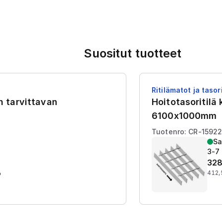
Suositut tuotteet
Ritilämatot ja tasori
en tarvittavan
Hoitotasoritilä
6100x1000mm
Tuotenro: CR-1592
Sa
3-7 
328
%
412,