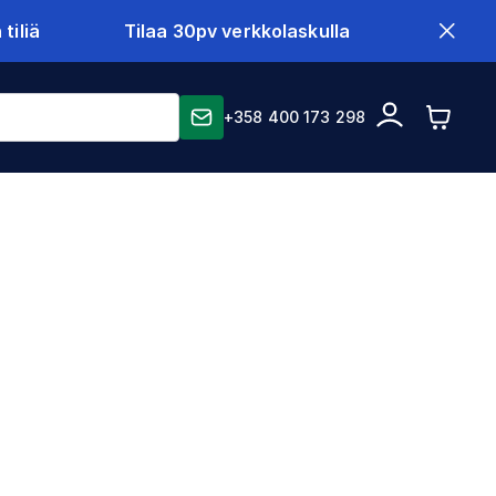
tiliä
Tilaa 30pv verkkolaskulla
+358 400 173 298