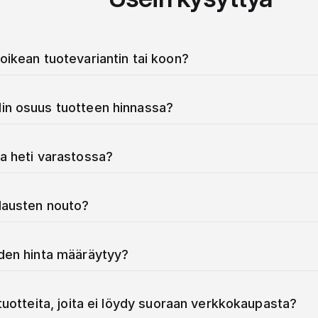
oikean tuotevariantin tai koon?
in osuus tuotteen hinnassa?
a heti varastossa?
ilausten nouto?
iden hinta määräytyy?
 tuotteita, joita ei löydy suoraan verkkokaupasta?