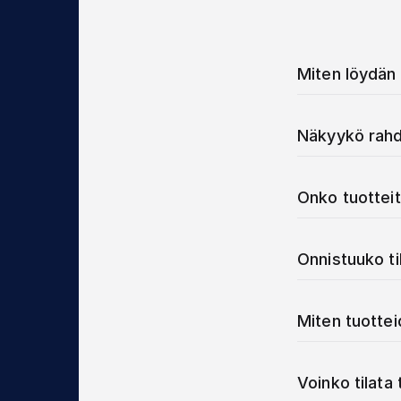
Miten löydän 
Näkyykö rahd
Onko tuotteit
Onnistuuko t
Miten tuotte
Voinko tilata