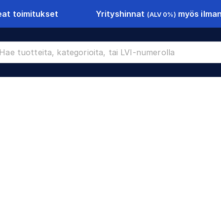
Yrityshinnat
myös ilman 
at toimitukset
(ALV 0%)