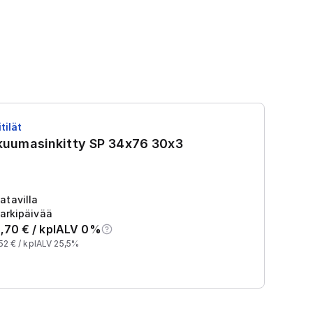
tilät
RS
 kuumasinkitty SP 34x76 30x3
R
Tu
2
atavilla
arkipäivää
,70
€ /
kpl
ALV 0%
52
€ /
kpl
ALV 25,5%