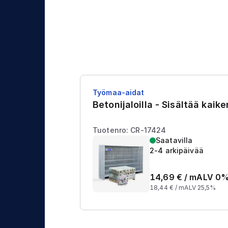
j
t
a
u
s
Työmaa-aidat
Betonijaloilla - Sisältää kaik
Tuotenro: CR-17424
Saatavilla
2-4 arkipäivää
14,69
€ /
m
ALV 0
18,44
€ /
m
ALV 25,5%