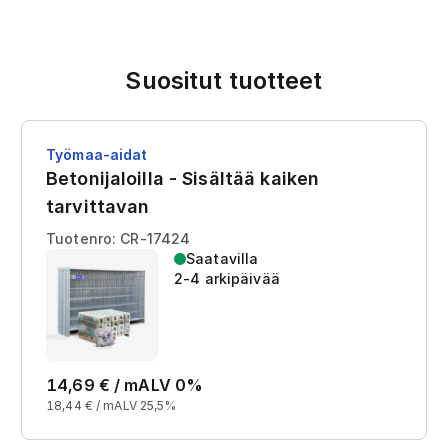
Suositut tuotteet
Työmaa-aidat
Betonijaloilla - Sisältää kaiken
tarvittavan
Tuotenro: CR-17424
Saatavilla
2-4 arkipäivää
14,69
€ /
m
ALV 0%
18,44
€ /
m
ALV 25,5%