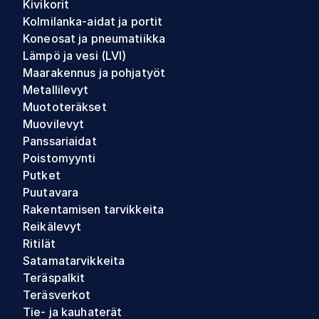
Kivikorit
Kolmilanka-aidat ja portit
Koneosat ja pneumatiikka
Lämpö ja vesi (LVI)
Maarakennus ja pohjatyöt
Metallilevyt
Muototeräkset
Muovilevyt
Panssariaidat
Poistomyynti
Putket
Puutavara
Rakentamisen tarvikkeita
Reikälevyt
Ritilät
Satamatarvikkeita
Teräspalkit
Teräsverkot
Tie- ja kauhaterät