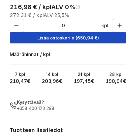
216,98
€ /
kpl
ALV 0%
272,31
€ /
kpl
ALV 25,5%
kpl
Lisää ostoskoriin
(
650,94
€)
Määrähinnat
/
kpl
7
kpl
14
kpl
21
kpl
28
kpl
210,47
€
203,96
€
197,45
€
190,94
€
Kysyttävää?
+358 400 173 298
Tuotteen lisätiedot