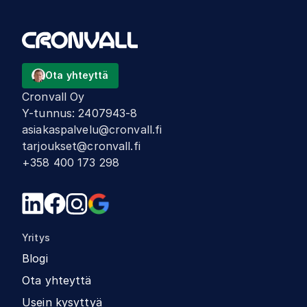
Ota yhteyttä
Cronvall Oy
Y-tunnus
:
2407943-8
asiakaspalvelu@cronvall.fi
tarjoukset@cronvall.fi
+358 400 173 298
Yritys
Blogi
Ota yhteyttä
Usein kysyttyä