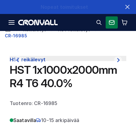
Nopeat toimitukset
Reikälevyt
HST reikälevyt
CR-16985
HST reikälevyt
HST 1x1000x2000mm
R4 T6 40.0%
Tuotenro: CR-16985
Saatavilla
10-15 arkipäivää