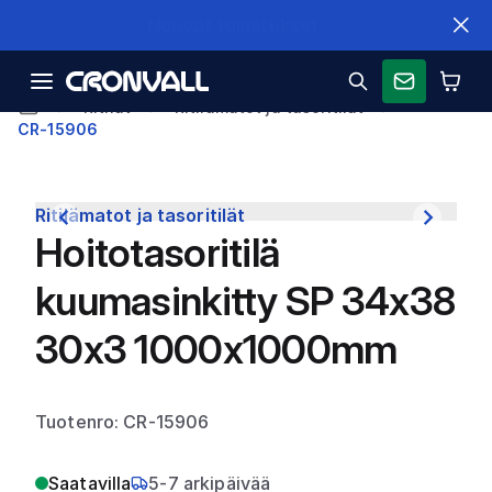
Nopeat toimitukset
Ritilät
Ritilämatot ja tasoritilät
CR-15906
Ritilämatot ja tasoritilät
Hoitotasoritilä
kuumasinkitty SP 34x38
30x3 1000x1000mm
Tuotenro: CR-15906
Saatavilla
5-7 arkipäivää