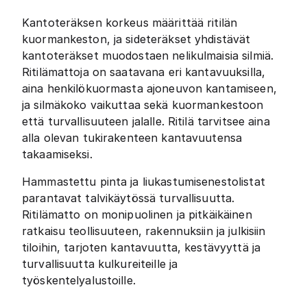
Kantoteräksen korkeus määrittää ritilän
kuormankeston, ja sideteräkset yhdistävät
kantoteräkset muodostaen nelikulmaisia silmiä.
Ritilämattoja on saatavana eri kantavuuksilla,
aina henkilökuormasta ajoneuvon kantamiseen,
ja silmäkoko vaikuttaa sekä kuormankestoon
että turvallisuuteen jalalle. Ritilä tarvitsee aina
alla olevan tukirakenteen kantavuutensa
takaamiseksi.
Hammastettu pinta ja liukastumisenestolistat
parantavat talvikäytössä turvallisuutta.
Ritilämatto on monipuolinen ja pitkäikäinen
ratkaisu teollisuuteen, rakennuksiin ja julkisiin
tiloihin, tarjoten kantavuutta, kestävyyttä ja
turvallisuutta kulkureiteille ja
työskentelyalustoille.