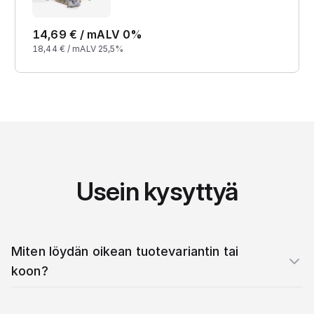
14,69
€ /
m
ALV 0%
18,44
€ /
m
ALV 25,5%
Usein kysyttyä
Miten löydän oikean tuotevariantin tai
koon?