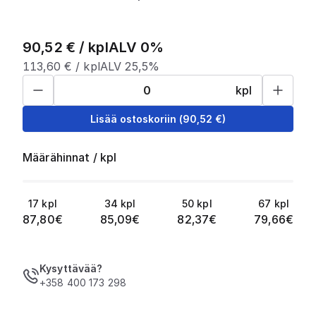
90,52
€ /
kpl
ALV 0%
113,60
€ /
kpl
ALV 25,5%
kpl
Lisää ostoskoriin
(
90,52
€)
Määrähinnat
/
kpl
17
kpl
34
kpl
50
kpl
67
kpl
87,80
€
85,09
€
82,37
€
79,66
€
Kysyttävää?
+358 400 173 298