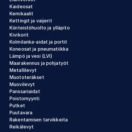
Kaideosat
Kemikaalit
Kettingit ja vaijerit
Kiinteistöhuolto ja ylläpito
Kivikorit
Kolmilanka-aidat ja portit
Koneosat ja pneumatiikka
Lämpö ja vesi (LVI)
Maarakennus ja pohjatyöt
Metallilevyt
Muototeräkset
Muovilevyt
Panssariaidat
Poistomyynti
Putket
Puutavara
Rakentamisen tarvikkeita
Reikälevyt