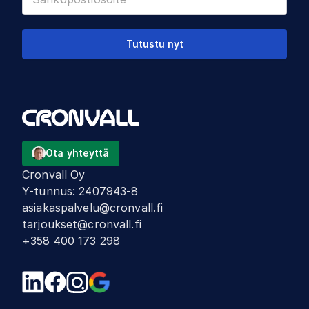
Tutustu nyt
Ota yhteyttä
Cronvall Oy
Y-tunnus
:
2407943-8
asiakaspalvelu@cronvall.fi
tarjoukset@cronvall.fi
+358 400 173 298