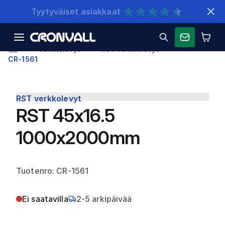
Nopeat toimitukset
Verkkolevyt
RST verkkolevyt
CR-1561
RST verkkolevyt
RST 45x16.5
1000x2000mm
Tuotenro: CR-1561
Ei saatavilla
2-5 arkipäivää