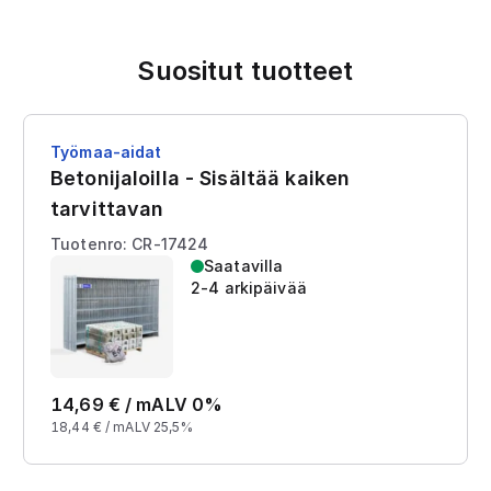
Suositut tuotteet
Työmaa-aidat
Betonijaloilla - Sisältää kaiken
tarvittavan
Tuotenro: CR-17424
Saatavilla
2-4 arkipäivää
14,69
€ /
m
ALV 0%
18,44
€ /
m
ALV 25,5%