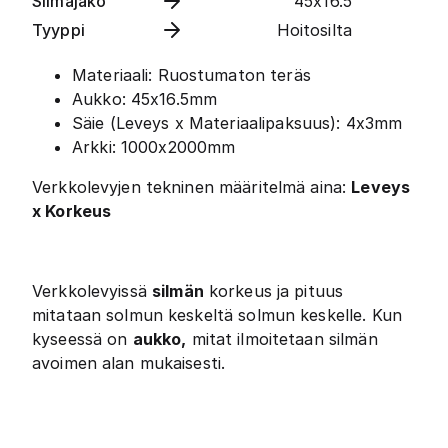
Silmäjako
45x16.5
Tyyppi
Hoitosilta
Materiaali: Ruostumaton teräs
Aukko: 45x16.5mm
Säie (Leveys x Materiaalipaksuus): 4x3mm
Arkki: 1000x2000mm
Verkkolevyjen tekninen määritelmä aina:
Leveys
x Korkeus
Verkkolevyissä
silmän
korkeus ja pituus
mitataan solmun keskeltä solmun keskelle. Kun
kyseessä on
aukko,
mitat ilmoitetaan silmän
avoimen alan mukaisesti.