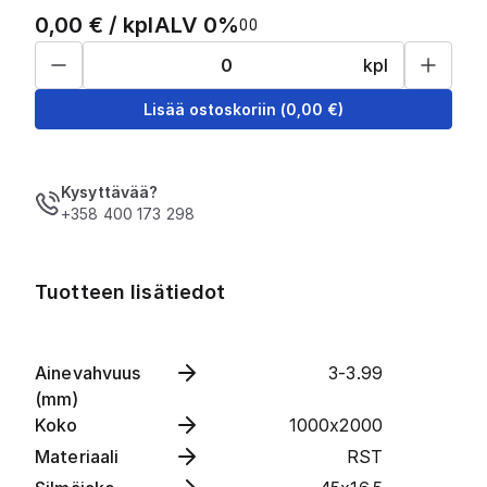
0,00
€ /
kpl
ALV 0%
0
0
kpl
Lisää ostoskoriin
(
0,00
€)
Kysyttävää?
+358 400 173 298
Tuotteen lisätiedot
Ainevahvuus
3-3.99
(mm)
Koko
1000x2000
Materiaali
RST