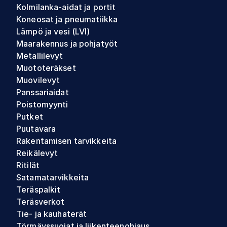
Kolmilanka-aidat ja portit
Koneosat ja pneumatiikka
Lämpö ja vesi (LVI)
Maarakennus ja pohjatyöt
Metallilevyt
Muototeräkset
Muovilevyt
Panssariaidat
Poistomyynti
Putket
Puutavara
Rakentamisen tarvikkeita
Reikälevyt
Ritilät
Satamatarvikkeita
Teräspalkit
Teräsverkot
Tie- ja kauhaterät
Törmäyssuojat ja liikenteenohjaus