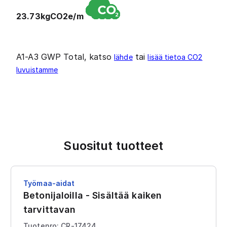
23.73kgCO2e/m
A1-A3 GWP Total, katso
tai
lähde
lisää tietoa CO2
luvuistamme
Suositut tuotteet
Työmaa-aidat
Betonijaloilla - Sisältää kaiken
tarvittavan
Tuotenro: CR-17424