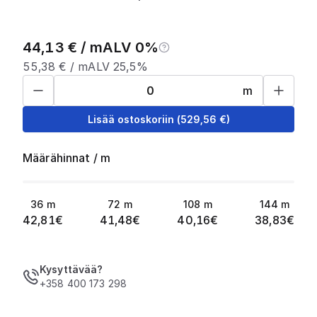
44,13
€ /
m
ALV 0%
55,38
€ /
m
ALV 25,5%
m
Lisää ostoskoriin
(
529,56
€)
Määrähinnat
/
m
36
m
72
m
108
m
144
m
42,81
€
41,48
€
40,16
€
38,83
€
Kysyttävää?
+358 400 173 298