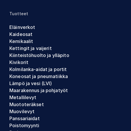
Tuotteet
Eläinverkot
Kaideosat
Kemikaalit
Kettingit ja vaijerit
Kiinteistöhuolto ja ylläpito
Kivikorit
Kolmilanka-aidat ja portit
Koneosat ja pneumatiikka
Lämpö ja vesi (LVI)
Maarakennus ja pohjatyöt
Metallilevyt
Muototeräkset
Muovilevyt
Panssariaidat
Poistomyynti