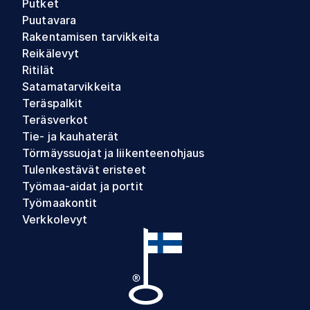
Putket
Puutavara
Rakentamisen tarvikkeita
Reikälevyt
Ritilät
Satamatarvikkeita
Teräspalkit
Teräsverkot
Tie- ja kauhaterät
Törmäyssuojat ja liikenteenohjaus
Tulenkestävät eristeet
Työmaa-aidat ja portit
Työmaakontit
Verkkolevyt