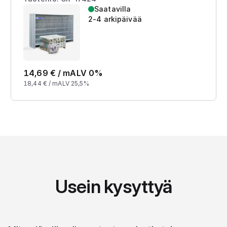
Saatavilla
2-4 arkipäivää
14,69
€ /
m
ALV 0%
18,44
€ /
m
ALV 25,5%
Usein kysyttyä