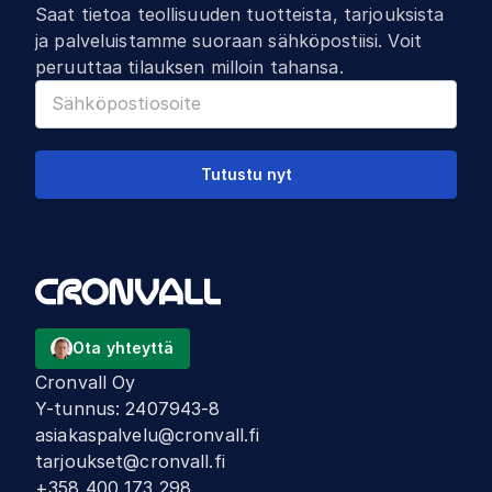
Saat tietoa teollisuuden tuotteista, tarjouksista
ja palveluistamme suoraan sähköpostiisi. Voit
peruuttaa tilauksen milloin tahansa.
Tutustu nyt
Ota yhteyttä
Cronvall Oy
Y-tunnus
:
2407943-8
asiakaspalvelu@cronvall.fi
tarjoukset@cronvall.fi
+358 400 173 298