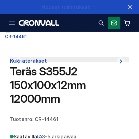
Nopeat toimitukset
Muototeräkset
Kulmateräkset
CR-14461
Kulmateräkset
Teräs S355J2
150x100x12mm
12000mm
Tuotenro: CR-14461
Saatavilla
3-5 arkipäivää