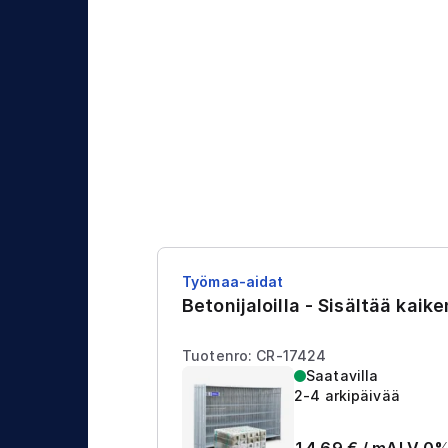
j
t
a
u
s
Työmaa-aidat
Betonijaloilla - Sisältää kaik
Tuotenro: CR-17424
Saatavilla
2-4 arkipäivää