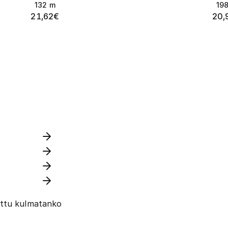
132
m
19
21,62
€
20,
ettu kulmatanko