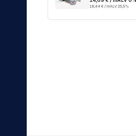
14,69
€ /
m
ALV 0
18,44
€ /
m
ALV 25,5%