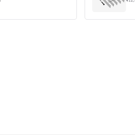
%
412,