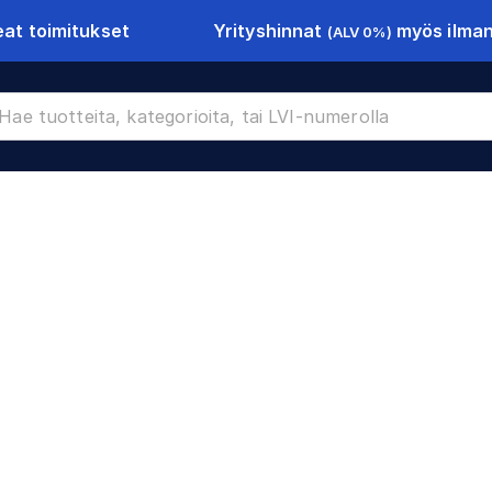
Yrityshinnat
myös ilman 
at toimitukset
(ALV 0%)
set
CR-14372