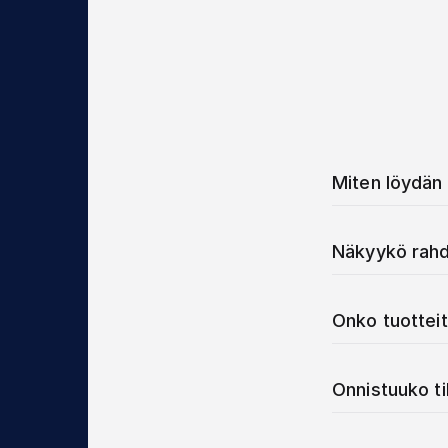
Miten löydän 
Näkyykö rahd
Onko tuotteit
Onnistuuko t