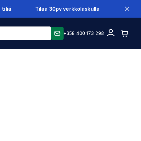
tiliä
Tilaa 30pv verkkolaskulla
+358 400 173 298