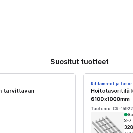
Suositut tuotteet
Ritilämatot ja tasori
en tarvittavan
Hoitotasoritilä
6100x1000mm
Tuotenro: CR-1592
Sa
3-7 
328