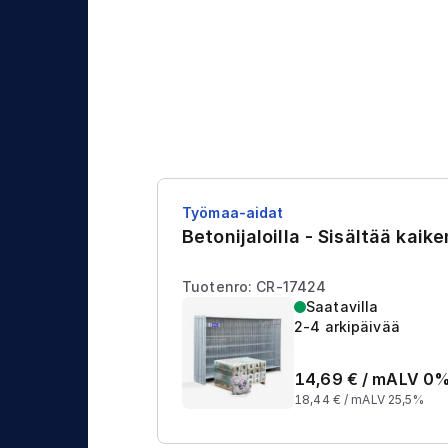
j
t
a
u
s
Työmaa-aidat
Betonijaloilla - Sisältää kaik
Tuotenro: CR-17424
Saatavilla
2-4 arkipäivää
14,69
€ /
m
ALV 0
18,44
€ /
m
ALV 25,5%