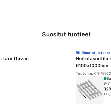
Suositut tuotteet
Ritilämatot ja tasori
en tarvittavan
Hoitotasoritilä
6100x1000mm
Tuotenro: CR-1592
Sa
3-7 
328
%
412,