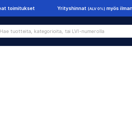
Yrityshinnat
myös ilman 
at toimitukset
(ALV 0%)
et
CR-13890