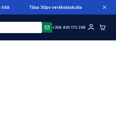
tiliä
Tilaa 30pv verkkolaskulla
+358 400 173 298