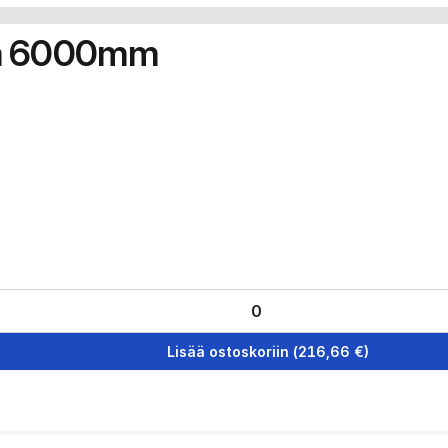
m 6000mm
Lisää ostoskoriin
(
216,66
€)