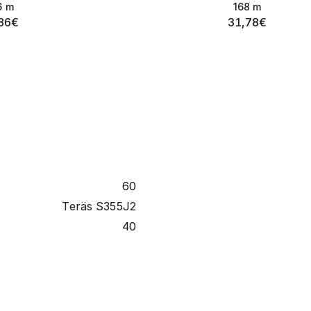
6
m
168
m
86
€
31,78
€
60
Teräs S355J2
40