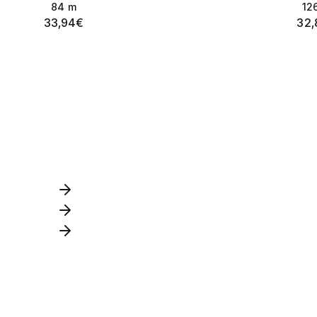
84
m
12
33,94
€
32,