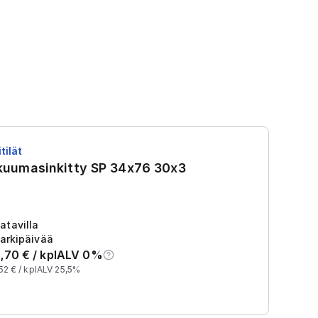
tilät
RS
 kuumasinkitty SP 34x76 30x3
R
Tu
2
atavilla
arkipäivää
,70
€ /
kpl
ALV 0%
52
€ /
kpl
ALV 25,5%