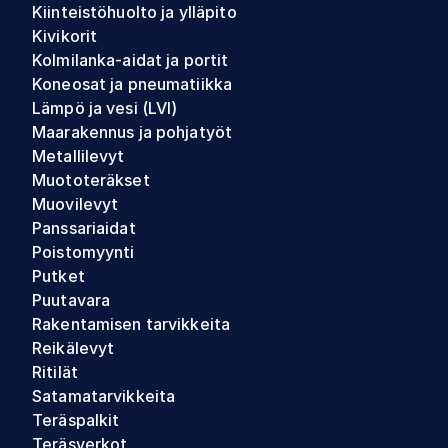
Kiinteistöhuolto ja ylläpito
Kivikorit
Kolmilanka-aidat ja portit
Koneosat ja pneumatiikka
Lämpö ja vesi (LVI)
Maarakennus ja pohjatyöt
Metallilevyt
Muototeräkset
Muovilevyt
Panssariaidat
Poistomyynti
Putket
Puutavara
Rakentamisen tarvikkeita
Reikälevyt
Ritilät
Satamatarvikkeita
Teräspalkit
Teräsverkot