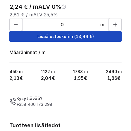
2,24
€ /
m
ALV 0%
2,81
€ /
m
ALV 25,5%
m
Lisää ostoskoriin
(
13,44
€)
Määrähinnat
/
m
450
m
1122
m
1788
m
2460
m
2,13
€
2,04
€
1,95
€
1,86
€
Kysyttävää?
+358 400 173 298
Tuotteen lisätiedot