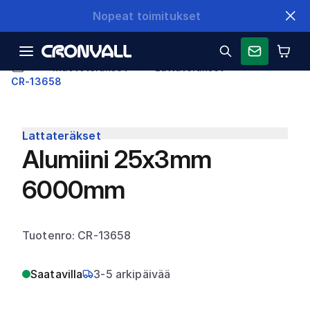
Nopeat toimitukset
Muototeräkset
Lattateräkset
CR-13658
Lattateräkset
Alumiini 25x3mm
6000mm
Tuotenro: CR-13658
Saatavilla
3-5 arkipäivää