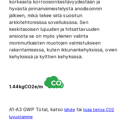
korkeasta korroosionkestävyydestään ja
hyvästä pinnanviimeistelystä anodisoinnin
jälkeen, mikä tekee siitä suositun
arkkitehtonisissa sovelluksissa. Sen
keskitasoisen lujuuden ja hitsattavuuden
ansiosta se on myös yleinen valinta
monimutkaisten muotojen valmistukseen
rakentamisessa, kuten ikkunankehyksissä, ovien
kehyksissä ja kylttien kehyksissä.
1.44kgCO2e/m
A1-A3 GWP Total, katso
tai
lähde
lisää tietoa CO2
luvuistamme