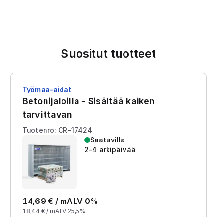
Suositut tuotteet
Työmaa-aidat
Betonijaloilla - Sisältää kaiken
tarvittavan
Tuotenro: CR-17424
Saatavilla
2-4 arkipäivää
14,69
€ /
m
ALV 0%
18,44
€ /
m
ALV 25,5%