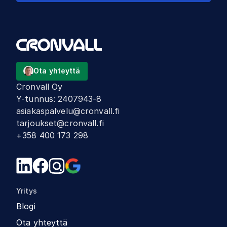
Ota yhteyttä
Cronvall Oy
Y-tunnus
:
2407943-8
asiakaspalvelu@cronvall.fi
tarjoukset@cronvall.fi
+358 400 173 298
Yritys
Blogi
Ota yhteyttä