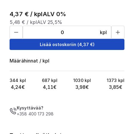
4,37
€ /
kpl
ALV 0%
5,48
€ /
kpl
ALV 25,5%
kpl
Lisää ostoskoriin
(
4,37
€)
Määrähinnat
/
kpl
344
kpl
687
kpl
1030
kpl
1373
kpl
4,24
€
4,11
€
3,98
€
3,85
€
Kysyttävää?
+358 400 173 298