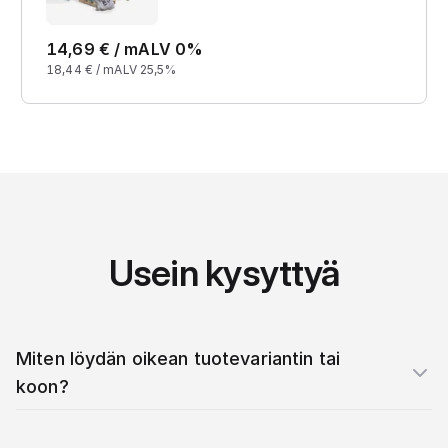
14,69
€ /
m
ALV 0%
18,44
€ /
m
ALV 25,5%
Usein kysyttyä
Miten löydän oikean tuotevariantin tai
koon?