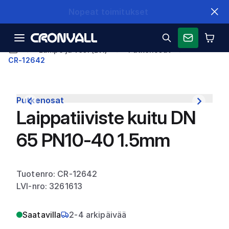
Nopeat toimitukset
Lämpö ja vesi (LVI)
Putkenosat
CR-12642
Putkenosat
Laippatiiviste kuitu DN
65 PN10-40 1.5mm
Tuotenro: CR-12642
LVI-nro: 3261613
Saatavilla
2-4 arkipäivää