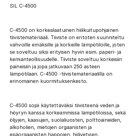
SIL C-4500
C-4500 on korkealaatuinen hiilikuitupohjainen
tiivistemateriaali. Tiiviste on eritoten suunniteltu
vahvoille emäksille ja korkeille lämpötiloille, joten
se soveltuu siksi erityisen hyvin esim. paperi- ja
kemianteollisuudelle. Tiiviste soveltuu korkeisiin
paineisiin ja jopa jatkuvaan 250 asteen
lämpötilaan. C-4500 -tiivistemateriaalilla on
erinomainen kuormituksenkesto.
C-4500 sopii käytettäväksi tiivisteenä veden ja
höyryn kanssa korkeammissa lämpötiloissa, sekä
öljyjen, kaasujen, suolaliuosten, polttoaineiden,
alkoholien, mietojen orgaanisten ja
epäorgaanisten happojen, hiilivetyjen,