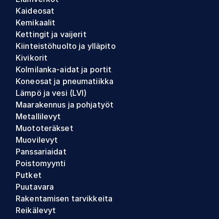
Kaideosat
Kemikaalit
Kettingit ja vaijerit
Kiinteistöhuolto ja ylläpito
Kivikorit
Kolmilanka-aidat ja portit
Koneosat ja pneumatiikka
Lämpö ja vesi (LVI)
Maarakennus ja pohjatyöt
Metallilevyt
Muototeräkset
Muovilevyt
Panssariaidat
Poistomyynti
Putket
Puutavara
Rakentamisen tarvikkeita
Reikälevyt