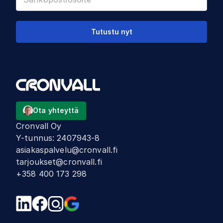
Tutustu nyt
Ota yhteyttä
Cronvall Oy
Y-tunnus
:
2407943-8
asiakaspalvelu@cronvall.fi
tarjoukset@cronvall.fi
+358 400 173 298