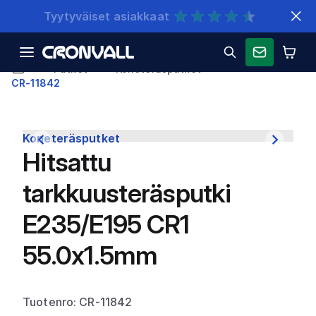
Nopeat toimitukset
Putket
Koneteräsputket
CR-11842
Koneteräsputket
Hitsattu
tarkkuusteräsputki
E235/E195 CR1
55.0x1.5mm
Tuotenro: CR-11842