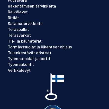
Puutavara
Rakentamisen tarvikkeita
Reikälevyt
Ritilät
Satamatarvikkeita
Teräspalkit
Teräsverkot
Tie- ja kauhaterät
Törmäyssuojat ja liikenteenohjaus
Tulenkestävät eristeet
Työmaa-aidat ja portit
Työmaakontit
Verkkolevyt