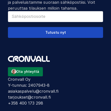
ja palveluistamme suoraan sähköpostiisi. Voit
peruuttaa tilauksen milloin tahansa.
Tutustu nyt
Ota yhteyttä
Cronvall Oy
Y-tunnus
:
2407943-8
asiakaspalvelu@cronvall.fi
tarjoukset@cronvall.fi
+358 400 173 298