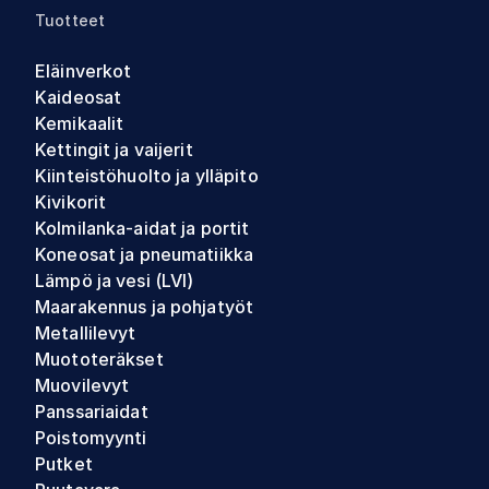
Tuotteet
Eläinverkot
Kaideosat
Kemikaalit
Kettingit ja vaijerit
Kiinteistöhuolto ja ylläpito
Kivikorit
Kolmilanka-aidat ja portit
Koneosat ja pneumatiikka
Lämpö ja vesi (LVI)
Maarakennus ja pohjatyöt
Metallilevyt
Muototeräkset
Muovilevyt
Panssariaidat
Poistomyynti
Putket