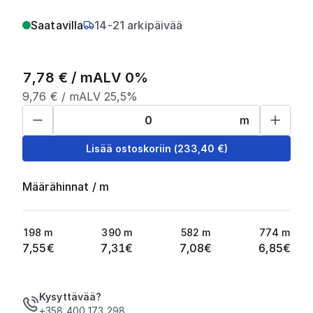
Saatavilla
14-21 arkipäivää
7,78
€ /
m
ALV 0%
9,76
€ /
m
ALV 25,5%
m
Lisää ostoskoriin
(
233,40
€)
Määrähinnat
/
m
198
m
390
m
582
m
774
m
7,55
€
7,31
€
7,08
€
6,85
€
Kysyttävää?
+358 400 173 298