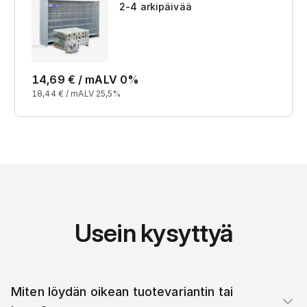
2-4 arkipäivää
14,69
€ /
m
ALV 0%
18,44
€ /
m
ALV 25,5%
Usein kysyttyä
Miten löydän oikean tuotevariantin tai