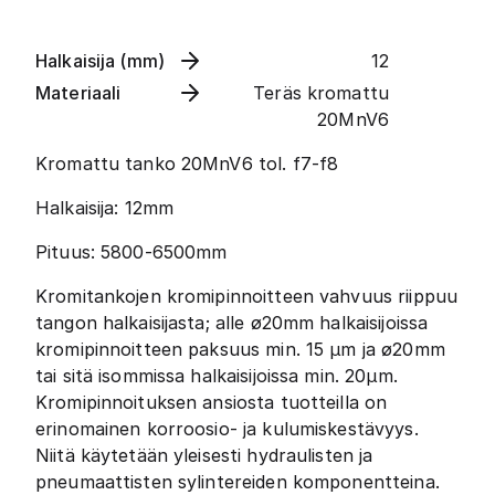
Halkaisija (mm)
12
Materiaali
Teräs kromattu
20MnV6
Kromattu tanko 20MnV6 tol. f7-f8
Halkaisija: 12mm
Pituus: 5800-6500mm
Kromitankojen kromipinnoitteen vahvuus riippuu
tangon halkaisijasta; alle ø20mm halkaisijoissa
kromipinnoitteen paksuus min. 15 µm ja ø20mm
tai sitä isommissa halkaisijoissa min. 20µm.
Kromipinnoituksen ansiosta tuotteilla on
erinomainen korroosio- ja kulumiskestävyys.
Niitä käytetään yleisesti hydraulisten ja
pneumaattisten sylintereiden komponentteina.