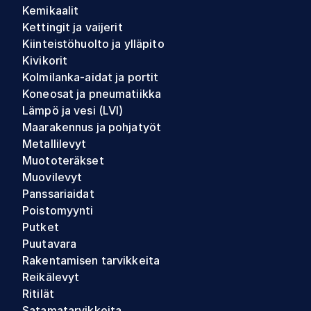
Kemikaalit
Kettingit ja vaijerit
Kiinteistöhuolto ja ylläpito
Kivikorit
Kolmilanka-aidat ja portit
Koneosat ja pneumatiikka
Lämpö ja vesi (LVI)
Maarakennus ja pohjatyöt
Metallilevyt
Muototeräkset
Muovilevyt
Panssariaidat
Poistomyynti
Putket
Puutavara
Rakentamisen tarvikkeita
Reikälevyt
Ritilät
Satamatarvikkeita