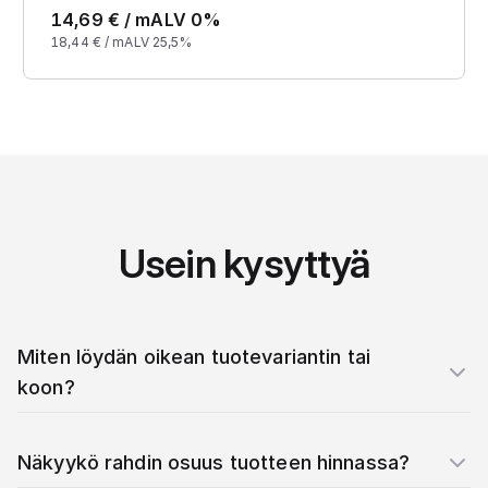
14,69
€ /
m
ALV 0%
18,44
€ /
m
ALV 25,5%
Usein kysyttyä
Miten löydän oikean tuotevariantin tai
koon?
Näkyykö rahdin osuus tuotteen hinnassa?