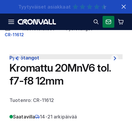
Nopeat toimitukset
Muototeräkset
Pyörötangot
CR-11612
Pyörötangot
Kromattu 20MnV6 tol.
f7-f8 12mm
Tuotenro: CR-11612
Saatavilla
14-21 arkipäivää