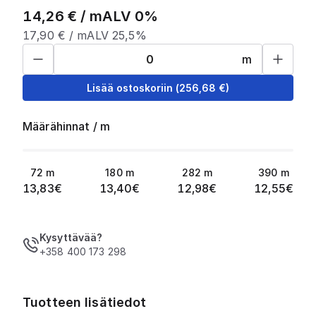
14,26
€ /
m
ALV 0%
17,90
€ /
m
ALV 25,5%
m
Lisää ostoskoriin
(
256,68
€)
Määrähinnat
/
m
72
m
180
m
282
m
390
m
13,83
€
13,40
€
12,98
€
12,55
€
Kysyttävää?
+358 400 173 298
Tuotteen lisätiedot