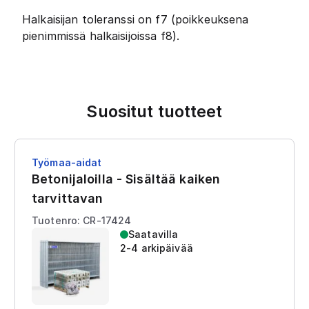
Halkaisijan toleranssi on f7 (poikkeuksena
pienimmissä halkaisijoissa f8).
Suositut tuotteet
Työmaa-aidat
Betonijaloilla - Sisältää kaiken
tarvittavan
Tuotenro: CR-17424
Saatavilla
2-4 arkipäivää