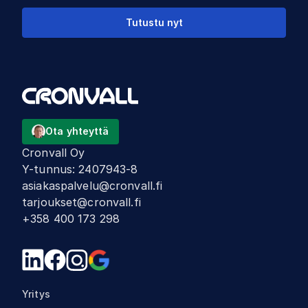
Tutustu nyt
Ota yhteyttä
Cronvall Oy
Y-tunnus
:
2407943-8
asiakaspalvelu@cronvall.fi
tarjoukset@cronvall.fi
+358 400 173 298
Yritys