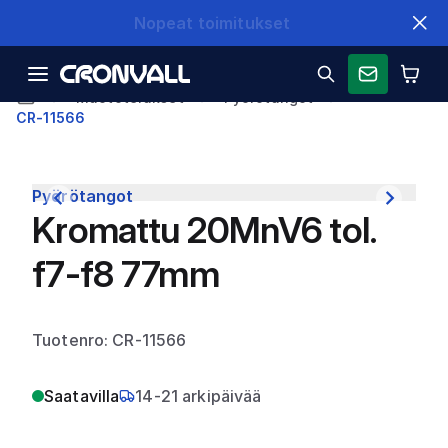
Nopeat toimitukset
Muototeräkset
Pyörötangot
CR-11566
Pyörötangot
Kromattu 20MnV6 tol.
f7-f8 77mm
Tuotenro: CR-11566
Saatavilla
14-21 arkipäivää