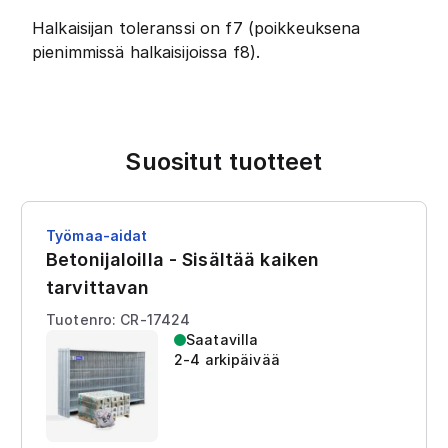
Halkaisijan toleranssi on f7 (poikkeuksena
pienimmissä halkaisijoissa f8).
Suositut tuotteet
Työmaa-aidat
Betonijaloilla - Sisältää kaiken
tarvittavan
Tuotenro: CR-17424
Saatavilla
2-4 arkipäivää