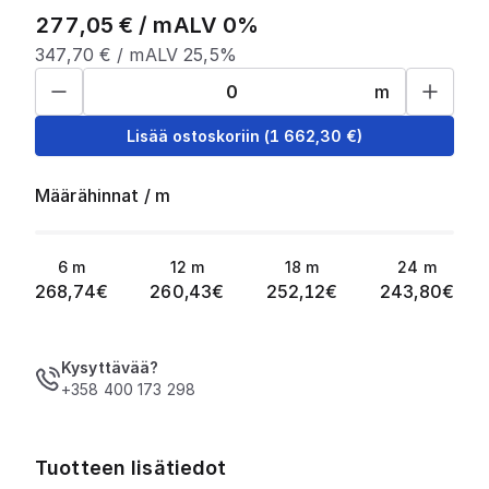
277,05
€ /
m
ALV 0%
347,70
€ /
m
ALV 25,5%
m
Lisää ostoskoriin
(
1 662,30
€)
Määrähinnat
/
m
6
m
12
m
18
m
24
m
268,74
€
260,43
€
252,12
€
243,80
€
Kysyttävää?
+358 400 173 298
Tuotteen lisätiedot