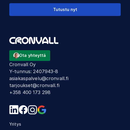
Tutustu nyt
Ota yhteyttä
Cronvall Oy
Y-tunnus
:
2407943-8
asiakaspalvelu@cronvall.fi
tarjoukset@cronvall.fi
+358 400 173 298
Yritys