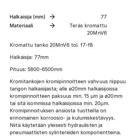
Halkaisija (mm)
77
Materiaali
Teräs kromattu
20MnV6
Kromattu tanko 20MnV6 tol. f7-f8
Halkaisija: 77mm
Pituus: 5800-6500mm
Kromitankojen kromipinnoitteen vahvuus riippuu
tangon halkaisijasta; alle ø20mm halkaisijoissa
kromipinnoitteen paksuus min. 15 µm ja ø20mm
tai sitä isommissa halkaisijoissa min. 20µm.
Kromipinnoituksen ansiosta tuotteilla on
erinomainen korroosio- ja kulumiskestävyys.
Niitä käytetään yleisesti hydraulisten ja
pneumaattisten sylintereiden komponentteina.