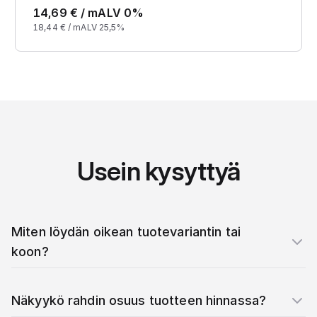
14,69
€ /
m
ALV 0%
18,44
€ /
m
ALV 25,5%
Usein kysyttyä
Miten löydän oikean tuotevariantin tai
koon?
Näkyykö rahdin osuus tuotteen hinnassa?