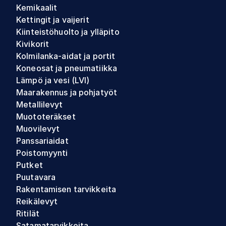
Kemikaalit
Kettingit ja vaijerit
Kiinteistöhuolto ja ylläpito
Kivikorit
Kolmilanka-aidat ja portit
Koneosat ja pneumatiikka
Lämpö ja vesi (LVI)
Maarakennus ja pohjatyöt
Metallilevyt
Muototeräkset
Muovilevyt
Panssariaidat
Poistomyynti
Putket
Puutavara
Rakentamisen tarvikkeita
Reikälevyt
Ritilät
Satamatarvikkeita