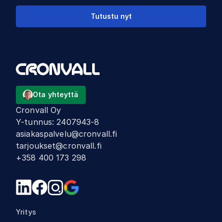
Tutustu nyt
Ota yhteyttä
Cronvall Oy
Y-tunnus
:
2407943-8
asiakaspalvelu@cronvall.fi
tarjoukset@cronvall.fi
+358 400 173 298
Yritys