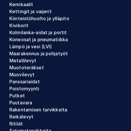
Kemikaalit
Kettingit ja vaijerit
Kiinteistöhuolto ja ylläpito
Kivikorit
Kolmilanka-aidat ja portit
Koneosat ja pneumatiikka
Lämpö ja vesi (LVI)
Maarakennus ja pohjatyöt
Metallilevyt
Muototeräkset
Muovilevyt
Panssariaidat
Poistomyynti
Putket
Puutavara
Rakentamisen tarvikkeita
Reikälevyt
Ritilät
Satamatarvikkeita