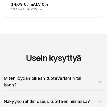
14,69
€ /
m
ALV 0%
18,44
€ /
m
ALV 25,5%
Usein kysyttyä
Miten löydän oikean tuotevariantin tai
koon?
Näkyykö rahdin osuus tuotteen hinnassa?