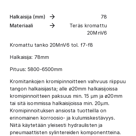
Halkaisija (mm)
78
Materiaali
Teräs kromattu
20MnV6
Kromattu tanko 20MnV6 tol. f7-f8
Halkaisija: 78mm
Pituus: 5800-6500mm
Kromitankojen kromipinnoitteen vahvuus riippuu
tangon halkaisijasta; alle ø20mm halkaisijoissa
kromipinnoitteen paksuus min. 15 µm ja ø20mm
tai sitä isommissa halkaisijoissa min. 20µm.
Kromipinnoituksen ansiosta tuotteilla on
erinomainen korroosio- ja kulumiskestävyys.
Niitä käytetään yleisesti hydraulisten ja
pneumaattisten sylintereiden komponentteina.