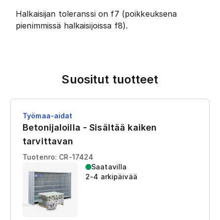
Halkaisijan toleranssi on f7 (poikkeuksena
pienimmissä halkaisijoissa f8).
Suositut tuotteet
Työmaa-aidat
Betonijaloilla - Sisältää kaiken
tarvittavan
Tuotenro: CR-17424
Saatavilla
2-4 arkipäivää