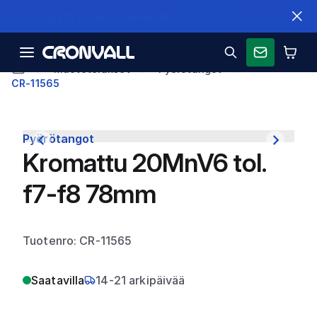
Nopeat toimitukset
Muototeräkset
Pyörötangot
CR-11565
Pyörötangot
Kromattu 20MnV6 tol.
f7-f8 78mm
Tuotenro: CR-11565
Saatavilla
14-21 arkipäivää