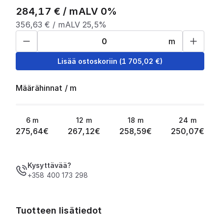
284,17
€ /
m
ALV 0%
356,63
€ /
m
ALV 25,5%
m
Lisää ostoskoriin
(
1 705,02
€)
Määrähinnat
/
m
6
m
12
m
18
m
24
m
275,64
€
267,12
€
258,59
€
250,07
€
Kysyttävää?
+358 400 173 298
Tuotteen lisätiedot