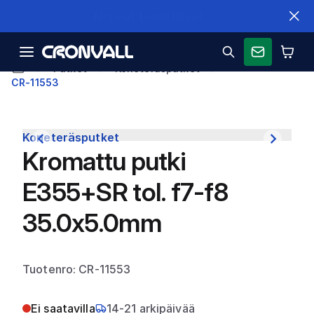
Nopeat toimitukset
Putket
Koneteräsputket
CR-11553
Koneteräsputket
Kromattu putki
E355+SR tol. f7-f8
35.0x5.0mm
Tuotenro: CR-11553
Ei saatavilla
14-21 arkipäivää