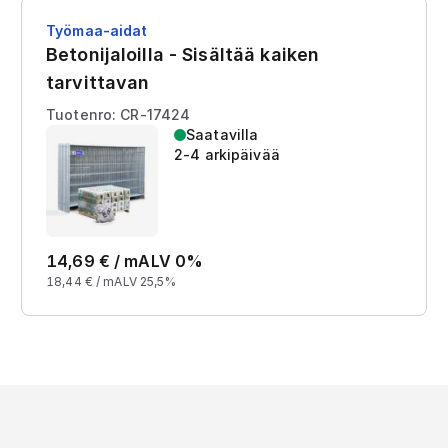
Työmaa-aidat
Betonijaloilla - Sisältää kaiken
tarvittavan
Tuotenro: CR-17424
Saatavilla
2-4 arkipäivää
14,69
€ /
m
ALV 0%
18,44
€ /
m
ALV 25,5%