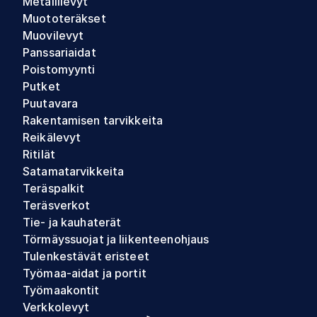
Metallilevyt
Muototeräkset
Muovilevyt
Panssariaidat
Poistomyynti
Putket
Puutavara
Rakentamisen tarvikkeita
Reikälevyt
Ritilät
Satamatarvikkeita
Teräspalkit
Teräsverkot
Tie- ja kauhaterät
Törmäyssuojat ja liikenteenohjaus
Tulenkestävät eristeet
Työmaa-aidat ja portit
Työmaakontit
Verkkolevyt