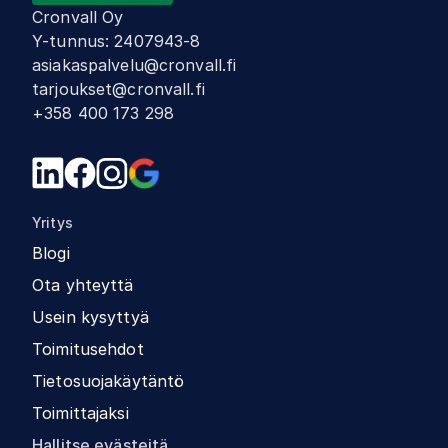
Cronvall Oy
Y-tunnus
:
2407943-8
asiakaspalvelu@cronvall.fi
tarjoukset@cronvall.fi
+358 400 173 298
Yritys
Blogi
Ota yhteyttä
Usein kysyttyä
Toimitusehdot
Tietosuojakäytäntö
Toimittajaksi
Hallitse evästeitä