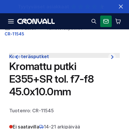
Nopeat toimitukset
Putket
Koneteräsputket
CR-11545
Koneteräsputket
Kromattu putki
E355+SR tol. f7-f8
45.0x10.0mm
Tuotenro: CR-11545
Ei saatavilla
14-21 arkipäivää