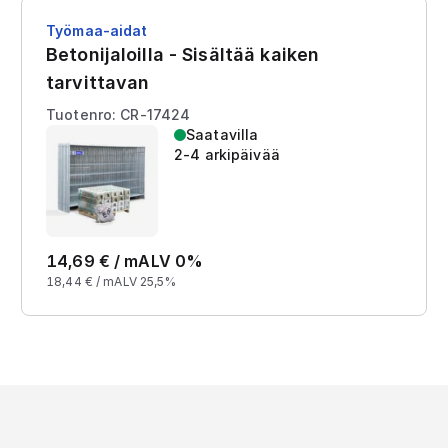
Työmaa-aidat
Betonijaloilla - Sisältää kaiken
tarvittavan
Tuotenro: CR-17424
Saatavilla
2-4 arkipäivää
14,69
€ /
m
ALV 0%
18,44
€ /
m
ALV 25,5%