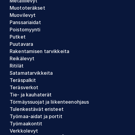
Metallilevyt
Muototeräkset
Muovilevyt
Panssariaidat
Poistomyynti
Putket
Puutavara
Rakentamisen tarvikkeita
Reikälevyt
Ritilät
Satamatarvikkeita
Teräspalkit
Teräsverkot
Tie- ja kauhaterät
Törmäyssuojat ja liikenteenohjaus
Tulenkestävät eristeet
Työmaa-aidat ja portit
Työmaakontit
Verkkolevyt