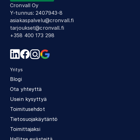
Cronvall Oy
Y-tunnus
:
2407943-8
asiakaspalvelu@cronvall.fi
tarjoukset@cronvall.fi
+358 400 173 298
Yritys
Blogi
Ota yhteyttä
Usein kysyttyä
Toimitusehdot
Tietosuojakäytäntö
Toimittajaksi
Hallitse evästeitä