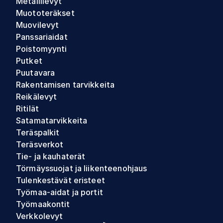
Metallilevyt
Muototeräkset
Muovilevyt
Panssariaidat
Poistomyynti
Putket
Puutavara
Rakentamisen tarvikkeita
Reikälevyt
Ritilät
Satamatarvikkeita
Teräspalkit
Teräsverkot
Tie- ja kauhaterät
Törmäyssuojat ja liikenteenohjaus
Tulenkestävät eristeet
Työmaa-aidat ja portit
Työmaakontit
Verkkolevyt