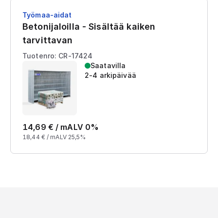
Työmaa-aidat
Betonijaloilla - Sisältää kaiken
tarvittavan
Tuotenro: CR-17424
Saatavilla
2-4 arkipäivää
14,69
€ /
m
ALV 0%
18,44
€ /
m
ALV 25,5%