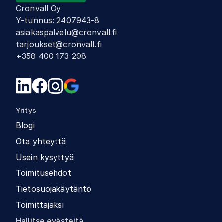
Cronvall Oy
Y-tunnus
:
2407943-8
asiakaspalvelu@cronvall.fi
tarjoukset@cronvall.fi
+358 400 173 298
Yritys
Blogi
Ota yhteyttä
Usein kysyttyä
Toimitusehdot
Tietosuojakäytäntö
Toimittajaksi
Hallitse evästeitä