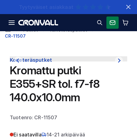
Nopeat toimitukset
Putket
Koneteräsputket
CR-11507
Koneteräsputket
Kromattu putki
E355+SR tol. f7-f8
140.0x10.0mm
Tuotenro: CR-11507
Ei saatavilla
14-21 arkipäivää