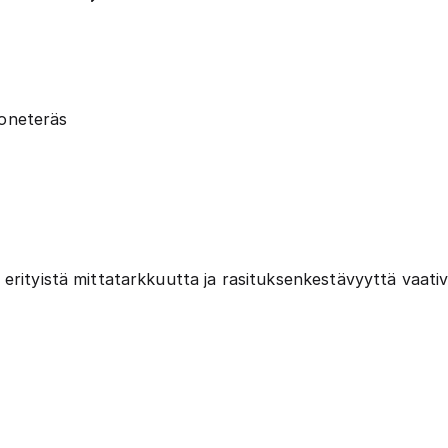
oneteräs
rityistä mittatarkkuutta ja rasituksenkestävyyttä vaativi