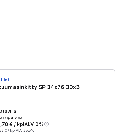
tilät
RS
 kuumasinkitty SP 34x76 30x3
R
Tu
2
atavilla
arkipäivää
,70
€ /
kpl
ALV 0%
52
€ /
kpl
ALV 25,5%