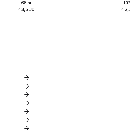
66
m
10
43,51
€
42,