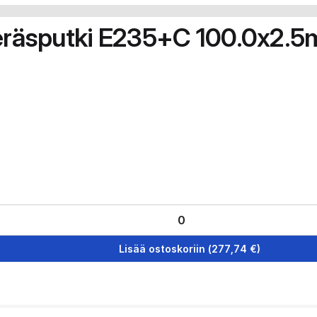
teräsputki E235+C 100.0x2.
Lisää ostoskoriin
(
277,74
€)