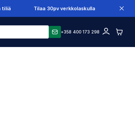
tiliä
Tilaa 30pv verkkolaskulla
+358 400 173 298