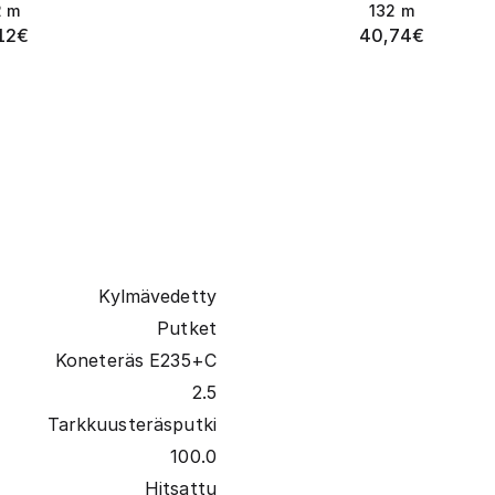
2
m
132
m
12
€
40,74
€
Kylmävedetty
Putket
Koneteräs E235+C
2.5
Tarkkuusteräsputki
100.0
Hitsattu