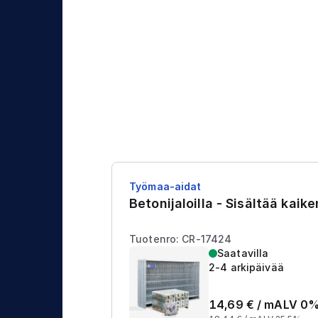
j
t
a
u
s
Työmaa-aidat
Betonijaloilla - Sisältää kaik
Tuotenro: CR-17424
Saatavilla
2-4 arkipäivää
14,69
€ /
m
ALV 0