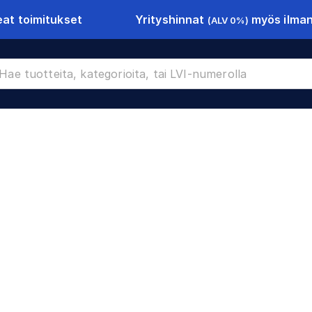
Yrityshinnat
myös ilman 
at toimitukset
(ALV 0%)
CR-11405