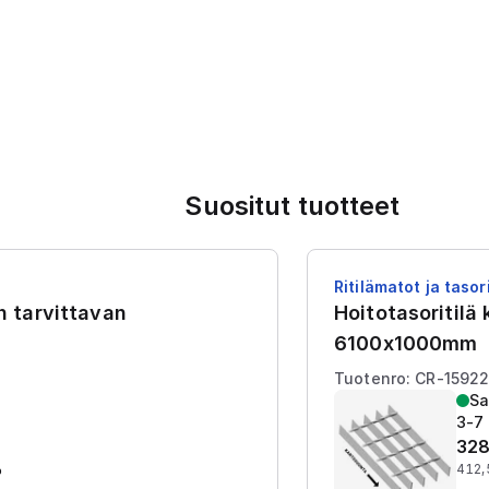
Suositut tuotteet
Ritilämatot ja tasori
en tarvittavan
Hoitotasoritilä
6100x1000mm
Tuotenro: CR-1592
Sa
3-7 
328
%
412,