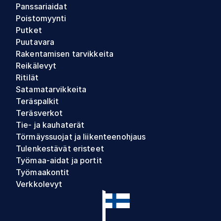
Panssariaidat
Poistomyynti
Putket
Puutavara
Rakentamisen tarvikkeita
Reikälevyt
Ritilät
Satamatarvikkeita
Teräspalkit
Teräsverkot
Tie- ja kauhaterät
Törmäyssuojat ja liikenteenohjaus
Tulenkestävät eristeet
Työmaa-aidat ja portit
Työmaakontit
Verkkolevyt