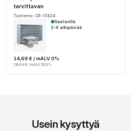
tarvittavan
Tuotenro: CR-17424
Saatavilla
2-4 arkipäivää
14,69
€ /
m
ALV 0%
18,44
€ /
m
ALV 25,5%
Usein kysyttyä