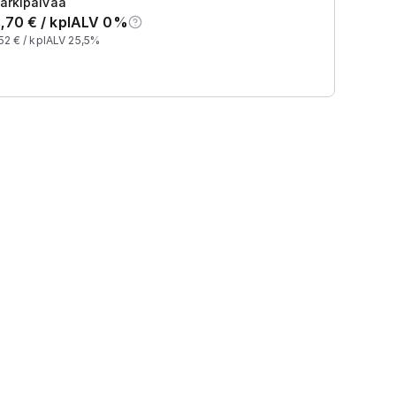
arkipäivää
,70
€ /
kpl
ALV 0%
52
€ /
kpl
ALV 25,5%