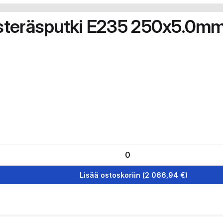
steräsputki E235 250x5.0m
Lisää ostoskoriin
(
2 066,94
€)