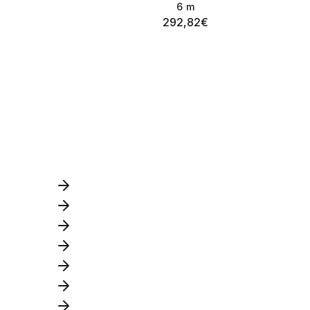
6
m
292,82
€