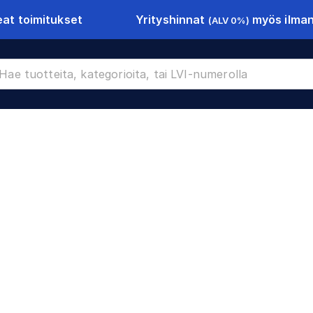
Yrityshinnat
myös ilman 
at toimitukset
(ALV 0%)
CR-11392