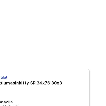
tilät
RS
 kuumasinkitty SP 34x76 30x3
R
Tu
2
atavilla