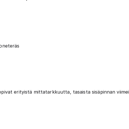
oneteräs
at erityistä mittatarkkuutta, tasaista sisäpinnan viimei