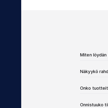
Miten löydän 
Näkyykö rahd
Onko tuotteit
Onnistuuko t