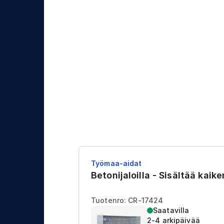
j
t
a
u
s
Työmaa-aidat
Betonijaloilla - Sisältää kaik
Tuotenro: CR-17424
Saatavilla
2-4 arkipäivää