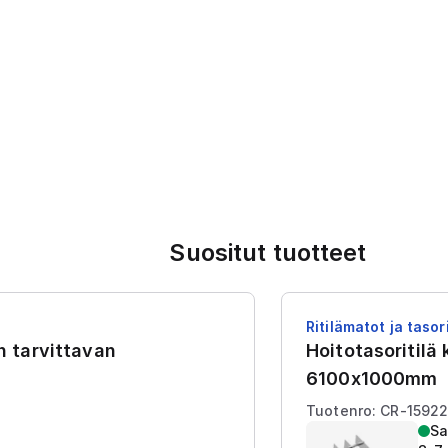
Suositut tuotteet
Ritilämatot ja tasori
en tarvittavan
Hoitotasoritilä
6100x1000mm
Tuotenro: CR-1592
Sa