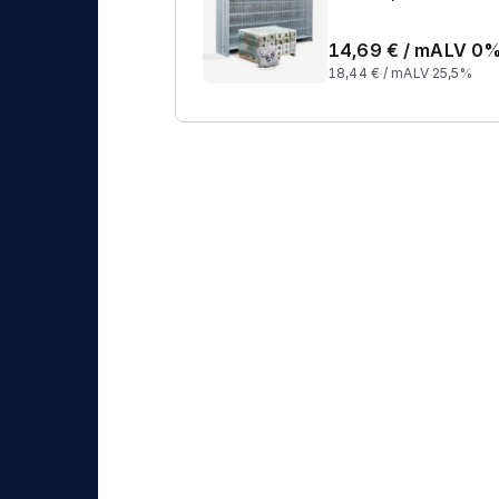
14,69
€ /
m
ALV 0
18,44
€ /
m
ALV 25,5%