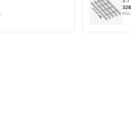
3-7 
328
%
412,