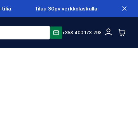
tiliä
Tilaa 30pv verkkolaskulla
+358 400 173 298