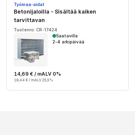
Työmaa-aidat
Betonijaloilla - Sisältää kaiken
tarvittavan
Tuotenro: CR-17424
Saatavilla
2-4 arkipäivää
14,69
€ /
m
ALV 0%
18,44
€ /
m
ALV 25,5%