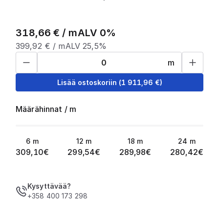
318,66
€ /
m
ALV 0%
399,92
€ /
m
ALV 25,5%
m
Lisää ostoskoriin
(
1 911,96
€)
Määrähinnat
/
m
6
m
12
m
18
m
24
m
309,10
€
299,54
€
289,98
€
280,42
€
Kysyttävää?
+358 400 173 298