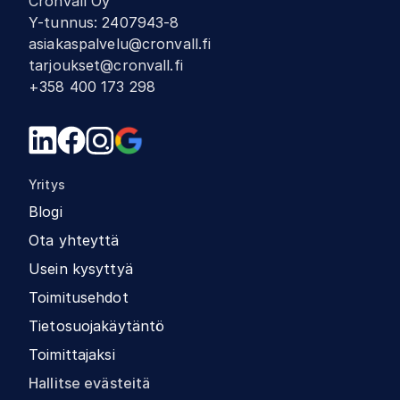
Cronvall Oy
Y-tunnus
:
2407943-8
asiakaspalvelu@cronvall.fi
tarjoukset@cronvall.fi
+358 400 173 298
Yritys
Blogi
Ota yhteyttä
Usein kysyttyä
Toimitusehdot
Tietosuojakäytäntö
Toimittajaksi
Hallitse evästeitä