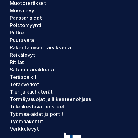
Muototeräkset
Muovilevyt
Panssariaidat
Poistomyynti
Putket
Puutavara
Rakentamisen tarvikkeita
Reikälevyt
Ritilät
Satamatarvikkeita
Teräspalkit
Teräsverkot
Tie- ja kauhaterät
Törmäyssuojat ja liikenteenohjaus
Tulenkestävät eristeet
Työmaa-aidat ja portit
Työmaakontit
Verkkolevyt