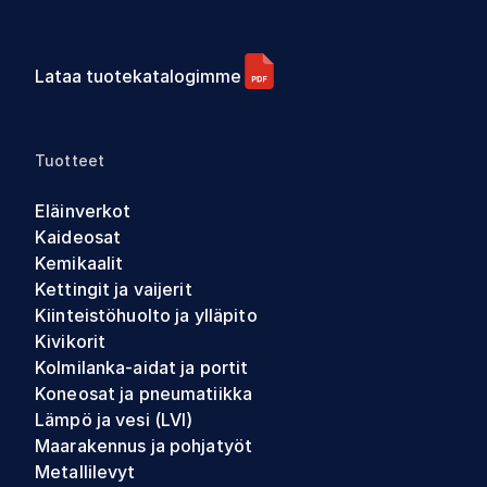
Lataa tuotekatalogimme
Tuotteet
Eläinverkot
Kaideosat
Kemikaalit
Kettingit ja vaijerit
Kiinteistöhuolto ja ylläpito
Kivikorit
Kolmilanka-aidat ja portit
Koneosat ja pneumatiikka
Lämpö ja vesi (LVI)
Maarakennus ja pohjatyöt
Metallilevyt