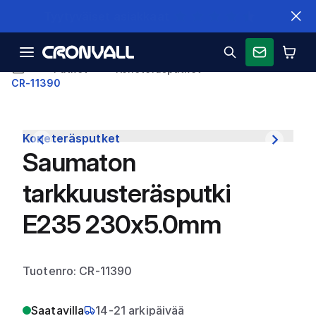
Nopeat toimitukset
Putket
Koneteräsputket
CR-11390
Koneteräsputket
Saumaton
tarkkuusteräsputki
E235 230x5.0mm
Tuotenro: CR-11390
Saatavilla
14-21 arkipäivää